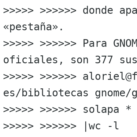
>>>>> >>>>>> donde apa
«pestaña».

>>>>> >>>>>> Para GNOM
oficiales, son 377 sus
>>>>> >>>>>> aloriel@
es/bibliotecas gnome/g
>>>>> >>>>>> solapa *

>>>>> >>>>>> |wc -l
