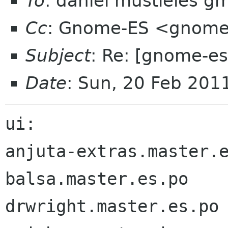
To
: daniel mustieles g
Cc
: Gnome-ES <gnome-
Subject
: Re: [gnome-es
Date
: Sun, 20 Feb 20
ui:

anjuta-extras.master.e
balsa.master.es.po

drwright.master.es.po
