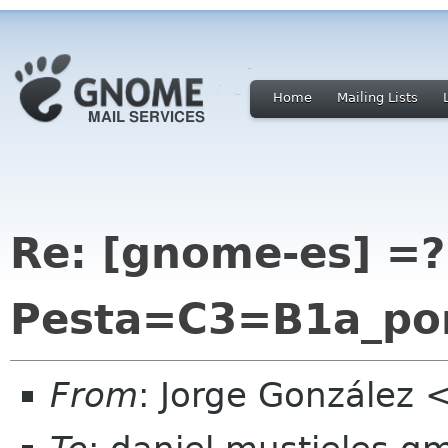
Home
Mailing Lists
Re: [gnome-es] =?
Pesta=C3=B1a_po
From
: Jorge González 