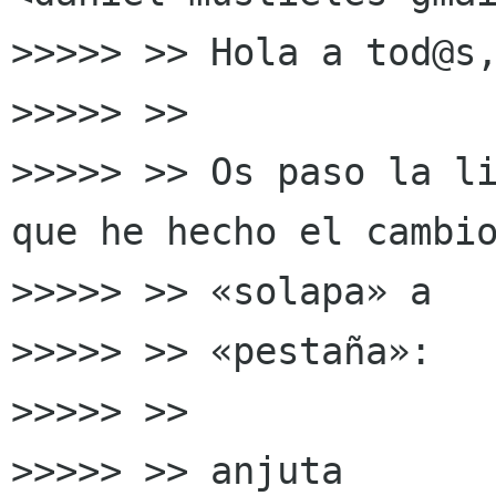
>>>>> >> Hola a tod@s,
>>>>> >>

>>>>> >> Os paso la li
que he hecho el cambio
>>>>> >> «solapa» a

>>>>> >> «pestaña»:

>>>>> >>

>>>>> >> anjuta
