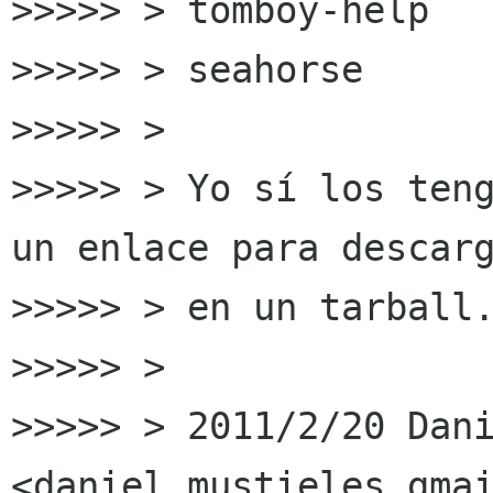
>>>>> > tomboy-help

>>>>> > seahorse

>>>>> >

>>>>> > Yo sí los teng
un enlace para descarg
>>>>> > en un tarball.
>>>>> >

>>>>> > 2011/2/20 Dani
<daniel mustieles gmai