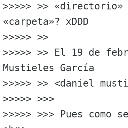
>>>>> >> «directorio» 
«carpeta»? xDDD

>>>>> >>

>>>>> >> El 19 de febr
Mustieles García

>>>>> >> <daniel musti
>>>>> >>>

>>>>> >>> Pues como se