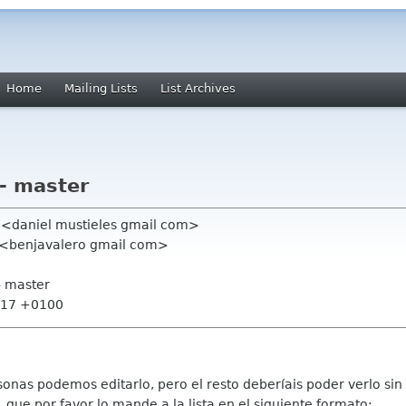
Home
Mailing Lists
List Archives
 - master
a <daniel mustieles gmail com>
a <benjavalero gmail com>
 - master
9:17 +0100
onas podemos editarlo, pero el resto deberíais poder verlo sin
, que por favor lo mande a la lista en el siguiente formato: