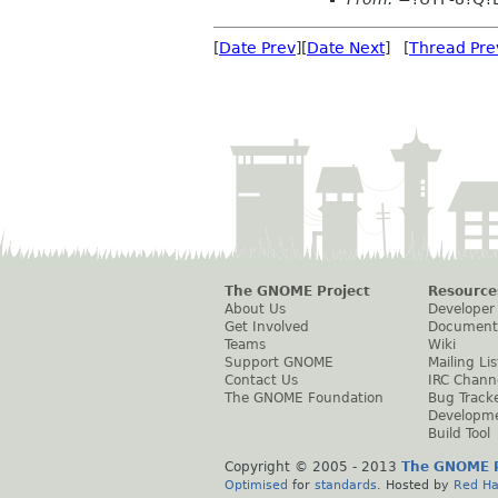
[
Date Prev
][
Date Next
] [
Thread Pre
The GNOME Project
Resource
About Us
Developer
Get Involved
Document
Teams
Wiki
Support GNOME
Mailing Lis
Contact Us
IRC Chann
The GNOME Foundation
Bug Track
Developm
Build Tool
Copyright © 2005 - 2013
The GNOME P
Optimised
for
standards
. Hosted by
Red Ha