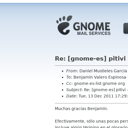
Re: [gnome-es] pitivi
From
: Daniel Mustieles Garcí
To
: Benjamín Valero Espinos
Cc
: gnome-es-list gnome org
Subject
: Re: [gnome-es] pitivi
Date
: Tue, 13 Dec 2011 17:2
Muchas gracias Benjamín.
Efectivamente, sólo unas pocas pers
incluye algún término en el glosario