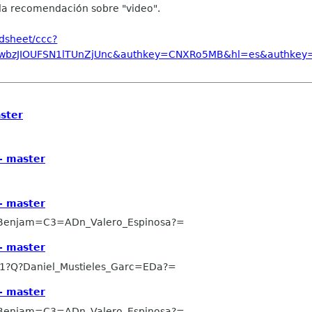
o la recomendación sobre "video".
dsheet/ccc?
FwbzJIOUFSN1lTUnZjUnc&authkey=CNXRo5MB&hl=es&authke
aster
 - master
 - master
Benjam=C3=ADn_Valero_Espinosa?=
 - master
1?Q?Daniel_Mustieles_Garc=EDa?=
 - master
Benjam=C3=ADn_Valero_Espinosa?=