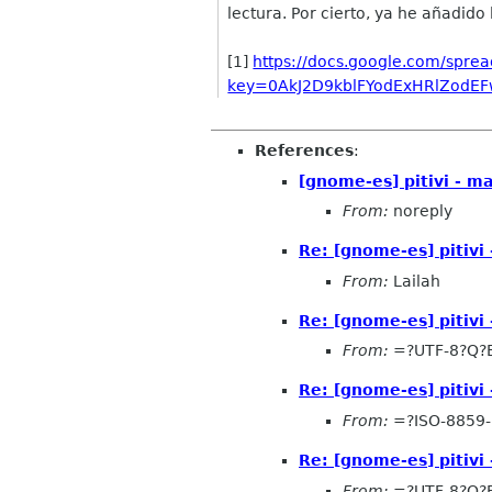
lectura. Por cierto, ya he añadid
[1]
https://docs.google.com/sprea
key=0AkJ2D9kblFYodExHRlZodE
References
:
[gnome-es] pitivi - m
From:
noreply
Re: [gnome-es] pitivi
From:
Lailah
Re: [gnome-es] pitivi
From:
=?UTF-8?Q?
Re: [gnome-es] pitivi
From:
=?ISO-8859-
Re: [gnome-es] pitivi
From:
=?UTF-8?Q?