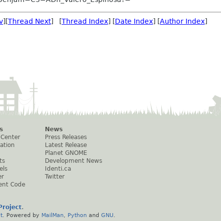
v
][
Thread Next
] [
Thread Index
] [
Date Index
] [
Author Index
]
s
News
 Center
Press Releases
ation
Latest Release
Planet GNOME
ts
Development News
els
Identi.ca
er
Twitter
ent Code
roject
.
t
. Powered by
MailMan
,
Python
and
GNU
.