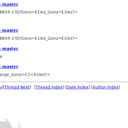
- master
-8859-1?Q?Gonz=E1lez_Gonz=E1lez?=
- master
-8859-1?Q?Gonz=E1lez_Gonz=E1lez?=
- master
la
- master
Jorge_Gonz=C3=A1lez?=
v
][
Thread Next
] [
Thread Index
] [
Date Index
] [
Author Index
]