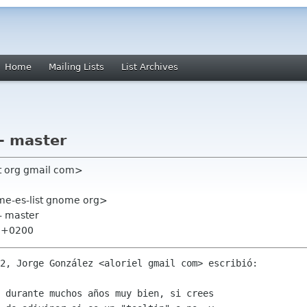
Home
Mailing Lists
List Archives
- master
et org gmail com>
e-es-list gnome org>
- master
0 +0200
2, Jorge González <aloriel gmail com> escribió:

 durante muchos años muy bien, si crees
