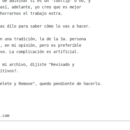
 de adivinar si es un "tooltip" o no, y

así, adelante, yo creo que es mejor

horrarnos el trabajo extra.

as dilo para saber cómo lo vas a hacer.

n una tradición, la de la 3a. persona

, en mi opinión, pero es preferible

vo. La complicación es artificial.

 mi archivo, dijiste "Revisado y

itivos?.

elete y Remove", quedo pendiente de hacerlo.
