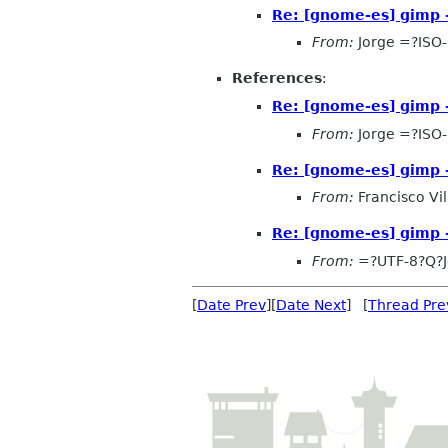
Re: [gnome-es] gimp 
From:
Jorge =?ISO
References
:
Re: [gnome-es] gimp 
From:
Jorge =?ISO
Re: [gnome-es] gimp 
From:
Francisco Vi
Re: [gnome-es] gimp 
From:
=?UTF-8?Q?
[
Date Prev
][
Date Next
] [
Thread Pre