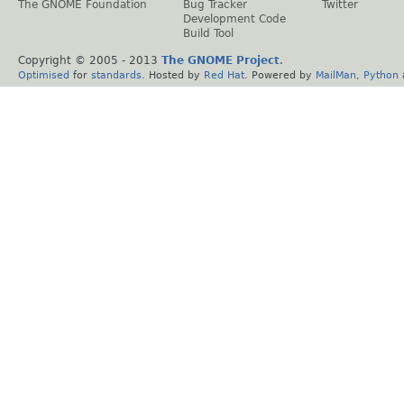
The GNOME Foundation
Bug Tracker
Twitter
Development Code
Build Tool
Copyright © 2005 - 2013
The GNOME Project
.
Optimised
for
standards
. Hosted by
Red Hat
. Powered by
MailMan
,
Python