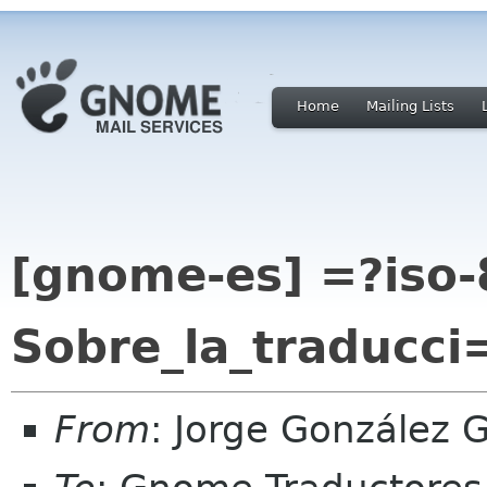
Home
Mailing Lists
[gnome-es] =?iso-
Sobre_la_traducc
From
: Jorge González 