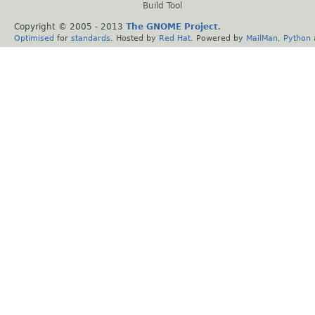
Build Tool
Copyright © 2005 - 2013
The GNOME Project
.
Optimised
for
standards
. Hosted by
Red Hat
. Powered by
MailMan
,
Python