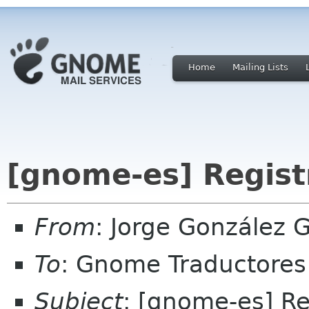
Home
Mailing Lists
[gnome-es] Regist
From
: Jorge González 
To
: Gnome Traductores
Subject
: [gnome-es] R