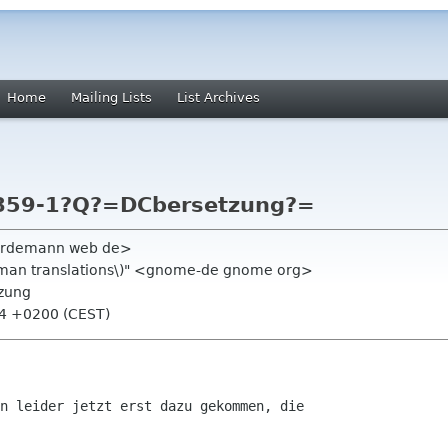
Home
Mailing Lists
List Archives
8859-1?Q?=DCbersetzung?=
bordemann web de>
man translations\)" <gnome-de gnome org>
tzung
:24 +0200 (CEST)
n leider jetzt erst dazu gekommen, die
