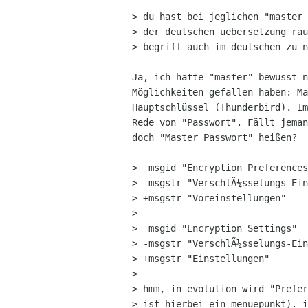
> du hast bei jeglichen "master 
> der deutschen uebersetzung rau
> begriff auch im deutschen zu n
Ja, ich hatte "master" bewusst n
Möglichkeiten gefallen haben: Ma
Hauptschlüssel (Thunderbird). Im
Rede von "Passwort". Fällt jeman
doch "Master Passwort" heißen?

>  msgid "Encryption Preferences
> -msgstr "VerschlÃ¼sselungs-Ein
> +msgstr "Voreinstellungen"

>

>  msgid "Encryption Settings"

> -msgstr "VerschlÃ¼sselungs-Ein
> +msgstr "Einstellungen"

>

> hmm, in evolution wird "Prefer
> ist hierbei ein menuepunkt). i