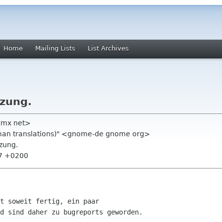
Home
Mailing Lists
List Archives
tzung.
gmx net>
an translations)" <gnome-de gnome org>
tzung.
37 +0200
t soweit fertig, ein paar

d sind daher zu bugreports geworden.
