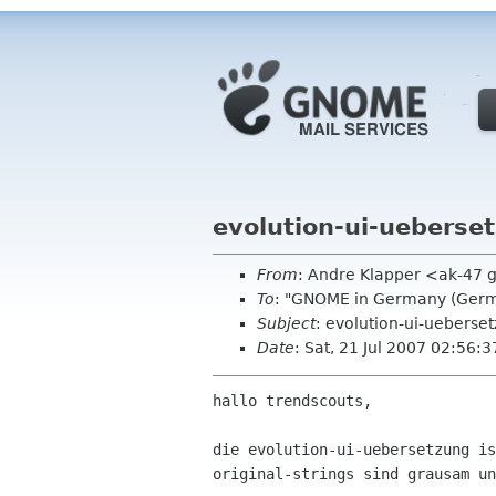
evolution-ui-ueberse
From
: Andre Klapper <ak-47 
To
: "GNOME in Germany (Germ
Subject
: evolution-ui-ueberse
Date
: Sat, 21 Jul 2007 02:56:
hallo trendscouts,

die evolution-ui-uebersetzung is
original-strings sind grausam un