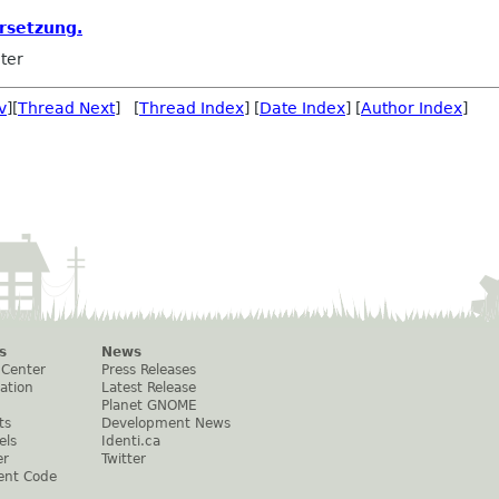
rsetzung.
ter
v
][
Thread Next
] [
Thread Index
] [
Date Index
] [
Author Index
]
s
News
 Center
Press Releases
ation
Latest Release
Planet GNOME
ts
Development News
els
Identi.ca
er
Twitter
ent Code