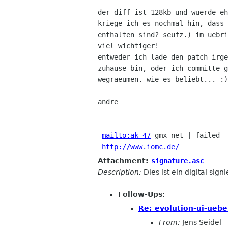
der diff ist 128kb und wuerde eh
kriege ich es nochmal hin, dass 
enthalten sind? seufz.) im uebri
viel wichtiger!

entweder ich lade den patch irge
zuhause bin, oder ich committe g
wegraeumen. wie es beliebt... :)

andre

-- 

mailto:ak-47
 gmx net | failed

http://www.iomc.de/
Attachment:
signature.asc
Description:
Dies ist ein digital sign
Follow-Ups
:
Re: evolution-ui-uebe
From:
Jens Seidel