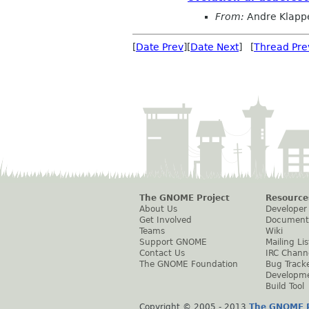
From:
Andre Klapp
[
Date Prev
][
Date Next
] [
Thread Pre
The GNOME Project
Resource
About Us
Developer
Get Involved
Document
Teams
Wiki
Support GNOME
Mailing Lis
Contact Us
IRC Chann
The GNOME Foundation
Bug Track
Developm
Build Tool
Copyright © 2005 - 2013
The GNOME P