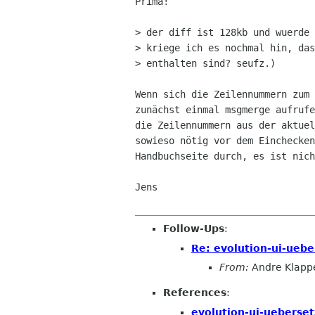
Prima!

> der diff ist 128kb und wuerde 
> kriege ich es nochmal hin, das
> enthalten sind? seufz.)

Wenn sich die Zeilennummern zum 
zunächst einmal msgmerge aufrufe
die Zeilennummern aus der aktuel
sowieso nötig vor dem Einchecken
Handbuchseite durch, es ist nich
Jens

Follow-Ups
:
Re: evolution-ui-uebe
From:
Andre Klapp
References
:
evolution-ui-ueberse