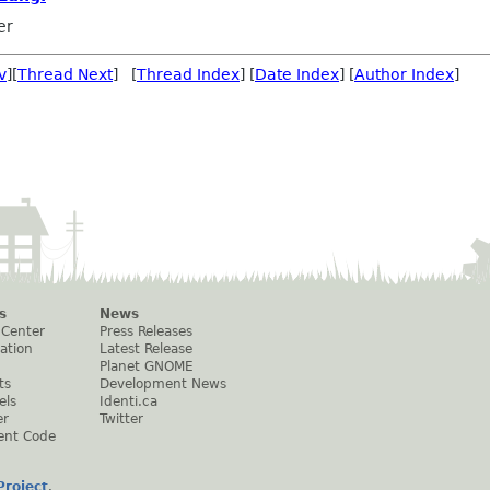
er
v
][
Thread Next
] [
Thread Index
] [
Date Index
] [
Author Index
]
s
News
 Center
Press Releases
ation
Latest Release
Planet GNOME
ts
Development News
els
Identi.ca
er
Twitter
ent Code
roject
.