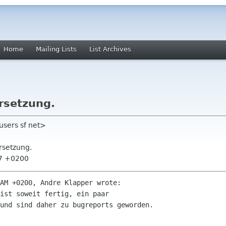
Home
Mailing Lists
List Archives
rsetzung.
 users sf net>
rsetzung.
37 +0200
AM +0200, Andre Klapper wrote:

ist soweit fertig, ein paar

und sind daher zu bugreports geworden.
