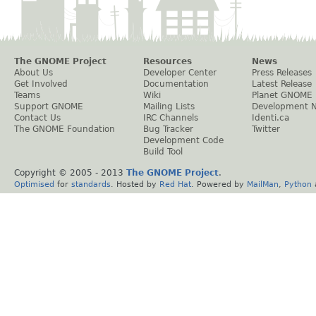
The GNOME Project
Resources
News
About Us
Developer Center
Press Releases
Get Involved
Documentation
Latest Release
Teams
Wiki
Planet GNOME
Support GNOME
Mailing Lists
Development 
Contact Us
IRC Channels
Identi.ca
The GNOME Foundation
Bug Tracker
Twitter
Development Code
Build Tool
Copyright © 2005 - 2013
The GNOME Project
.
Optimised
for
standards
. Hosted by
Red Hat
. Powered by
MailMan
,
Python