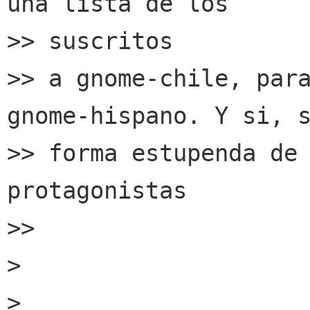
una lista de los

>> suscritos

>> a gnome-chile, para
gnome-hispano. Y si, s
>> forma estupenda de 
protagonistas

>>

>

>
