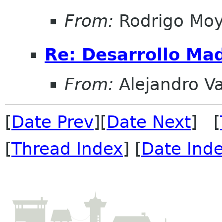
From:
Rodrigo Mo
Re: Desarrollo Mad
From:
Alejandro V
[
Date Prev
][
Date Next
] [
[
Thread Index
] [
Date Ind