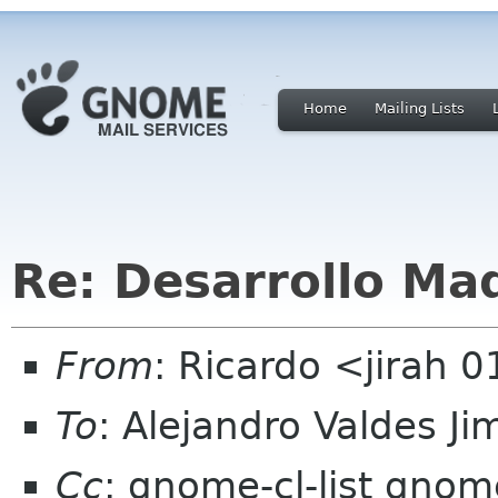
Home
Mailing Lists
Re: Desarrollo Mad
From
: Ricardo <jirah 
To
: Alejandro Valdes 
Cc
: gnome-cl-list gnom