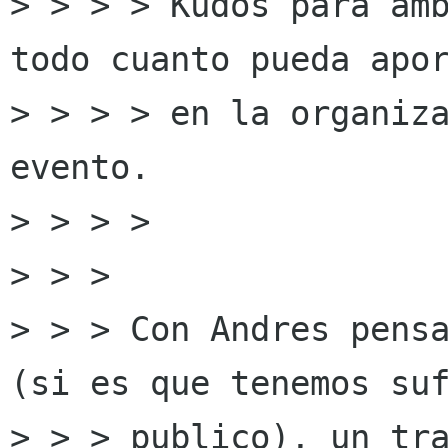
> > > > Kudos para amb
todo cuanto pueda apor
> > > > en la organiza
evento.

> > > > 

> > > 

> > > Con Andres pensa
(si es que tenemos suf
> > > publico), un tra