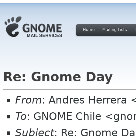
Home
Mailing Lists
Re: Gnome Day
From
: Andres Herrera 
To
: GNOME Chile <gnom
Subject
: Re: Gnome Da