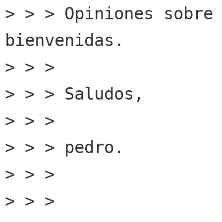
> > > Opiniones sobre 
bienvenidas.

> > > 

> > > Saludos,

> > > 

> > > pedro.

> > > 

> > > 
