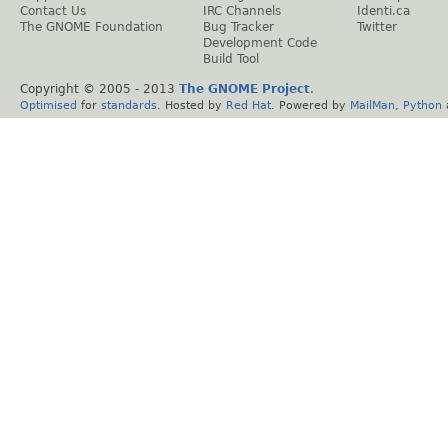
Contact Us
IRC Channels
Identi.ca
The GNOME Foundation
Bug Tracker
Twitter
Development Code
Build Tool
Copyright © 2005 - 2013
The GNOME Project
.
Optimised
for
standards
. Hosted by
Red Hat
. Powered by
MailMan
,
Python