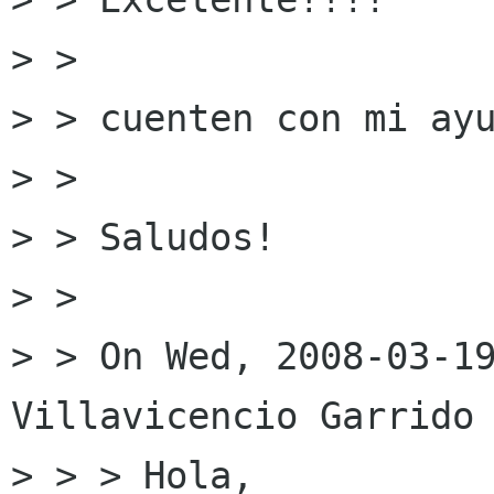
> > 

> > cuenten con mi ayu
> > 

> > Saludos!

> > 

> > On Wed, 2008-03-19
Villavicencio Garrido 
> > > Hola,
