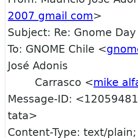
2007 gmail com
>
Subject: Re: Gnome Day
To: GNOME Chile <
gnome
José Adonis
Carrasco <
mike al
Message-ID: <12059481
tata>
Content-Type: text/plain