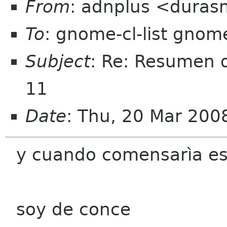
From
: adnplus <duras
To
: gnome-cl-list gnom
Subject
: Re: Resumen d
11
Date
: Thu, 20 Mar 20
y cuando comensarìa es
soy de conce