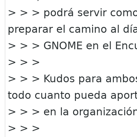
> > > podrá servir como
preparar el camino al dí
> > > GNOME en el Encu
> > >
> > > Kudos para ambos
todo cuanto pueda aport
> > > en la organización
> > >