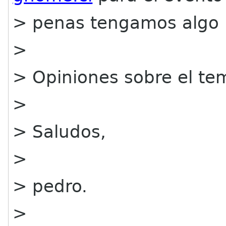
> penas tengamos algo lo
>
> Opiniones sobre el te
>
> Saludos,
>
> pedro.
>