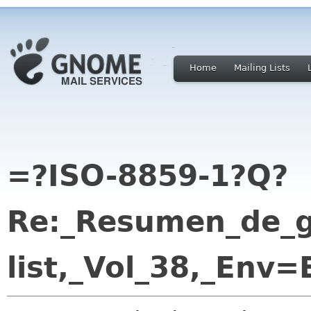
Home
Mailing Lists
=?ISO-8859-1?Q?
Re:_Resumen_de_g
list,_Vol_38,_Env