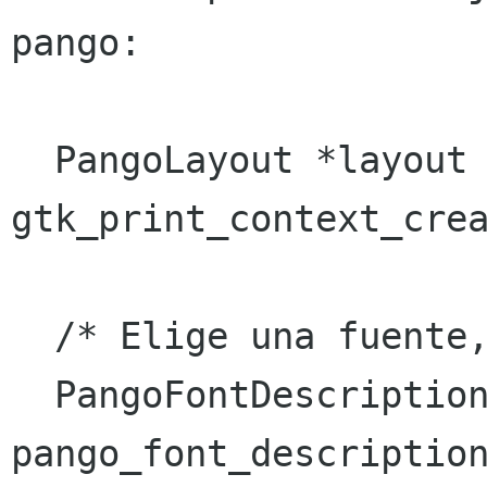
pango:

  PangoLayout *layout = 
gtk_print_context_crea
  /* Elige una fuente, en este caso "mono" */

  PangoFontDescription *d = 
pango_font_description