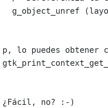
  g_object_unref (layout);

p, lo puedes obtener c
gtk_print_context_get_
¿Fácil, no? :-)
