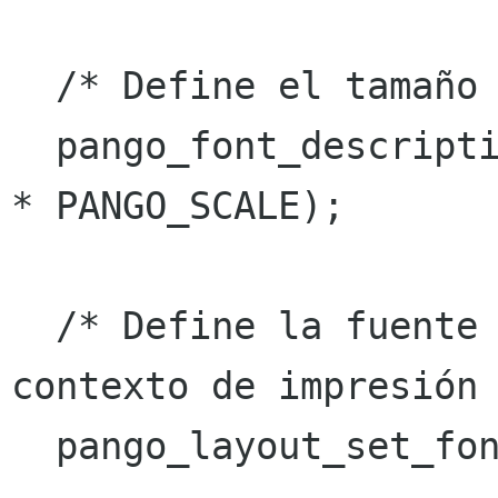
  /* Define el tamaño de la fuente */

  pango_font_description_set_size (d, font_size 
* PANGO_SCALE);

  /* Define la fuente a usar en el layout del 
contexto de impresión 
  pango_layout_set_font_description (layout, d);
