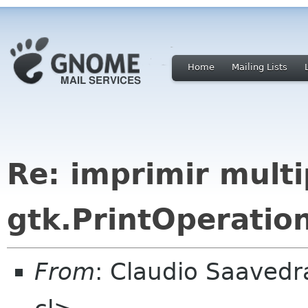
Home
Mailing Lists
Re: imprimir multi
gtk.PrintOperation
From
: Claudio Saaved