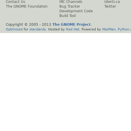
Contact Us
IRC Channels
Identi.ca
The GNOME Foundation
Bug Tracker
Twitter
Development Code
Build Tool
Copyright © 2005 - 2013
The GNOME Project
.
Optimised
for
standards
. Hosted by
Red Hat
. Powered by
MailMan
,
Python