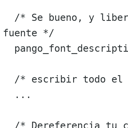
  /* Se bueno, y libera la descripción de la 
fuente */

  pango_font_description_free (d);

  /* escribir todo el texto de la página... */

  ...

  /* Dereferencia tu copia del layout */
