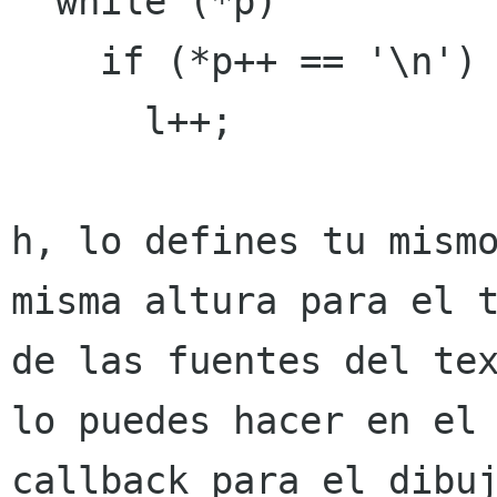
  while (*p) 

    if (*p++ == '\n') 

      l++;

h, lo defines tu mismo
misma altura para el t
de las fuentes del tex
lo puedes hacer en el

callback para el dibuj