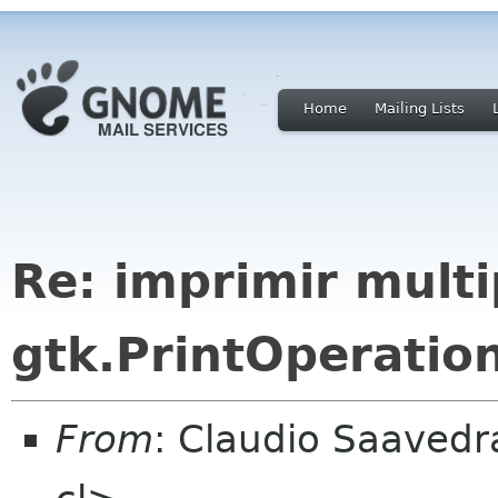
Home
Mailing Lists
Re: imprimir multi
gtk.PrintOperation
From
: Claudio Saaved