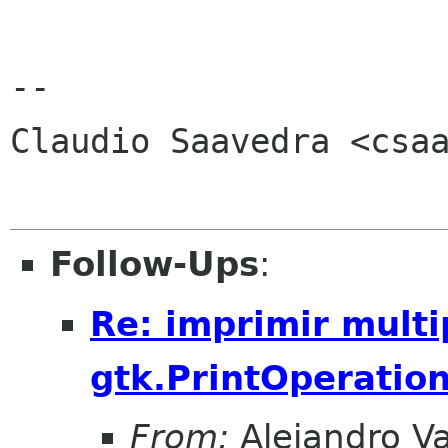
-- 

Claudio Saavedra <csaa
Follow-Ups
:
Re: imprimir multi
gtk.PrintOperation
From:
Alejandro V