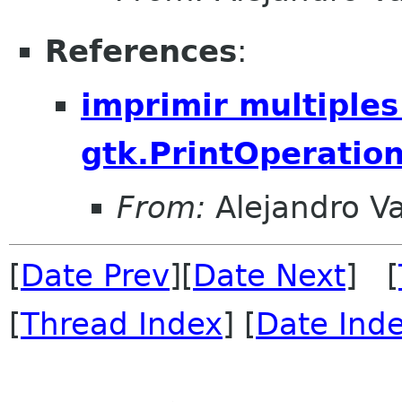
References
:
imprimir multiples
gtk.PrintOperation
From:
Alejandro V
[
Date Prev
][
Date Next
] [
[
Thread Index
] [
Date Ind