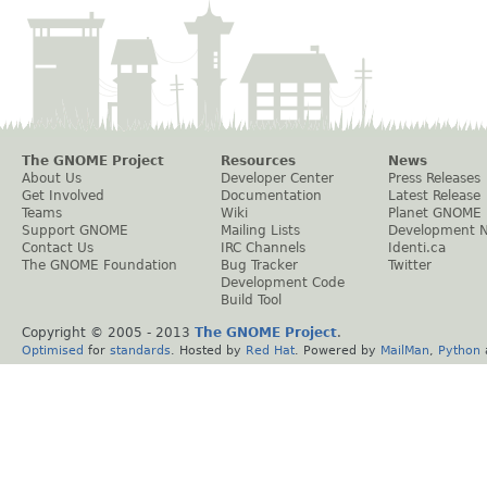
The GNOME Project
Resources
News
About Us
Developer Center
Press Releases
Get Involved
Documentation
Latest Release
Teams
Wiki
Planet GNOME
Support GNOME
Mailing Lists
Development 
Contact Us
IRC Channels
Identi.ca
The GNOME Foundation
Bug Tracker
Twitter
Development Code
Build Tool
Copyright © 2005 - 2013
The GNOME Project
.
Optimised
for
standards
. Hosted by
Red Hat
. Powered by
MailMan
,
Python