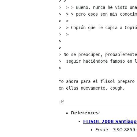
> >

>  > > Bueno, nunca he visto una
>  > > pero esos son mis conocim
>  >

>  > Copión que le copia a Copió
>  >

>

>

> No se preocupen, probablemente
>  seguir haciéndome famoso en l
>

Yo ahora para el flisol preparo 
en ellas nuevamente. cough.

References
:
FLISOL 2008 Santiago
From:
=?ISO-8859-