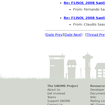
Re: FLISOL 2008 Sant
From:
Fernando Sa
Re: FLISOL 2008 Sant
From:
Claudio Saa
[
Date Prev
][
Date Next
] [
Thread Pre
The GNOME Project
Resource
About Us
Developer
Get Involved
Document
Teams
Wiki
Support GNOME
Mailing Lis
Contact Us
IRC Chann