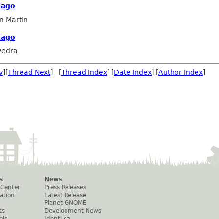
iago
n Martin
iago
vedra
v
][
Thread Next
] [
Thread Index
] [
Date Index
] [
Author Index
]
s
News
 Center
Press Releases
ation
Latest Release
Planet GNOME
ts
Development News
els
Identi.ca