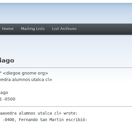
Home
Mailing Lists
List Archives
iago
lo" <diegoe gnome org>
vedra alumnos utalca cl>
iago
21 -0500
aavedra alumnos utalca cl> wrote:

 -0400, Fernando San Martin escribió:
