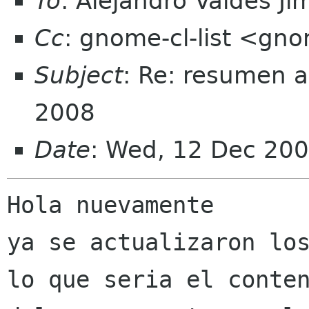
To
: Alejandro Valdes J
Cc
: gnome-cl-list <gno
Subject
: Re: resumen a
2008
Date
: Wed, 12 Dec 200
﻿Hola nuevamente

ya se actualizaron los
lo que seria el conten