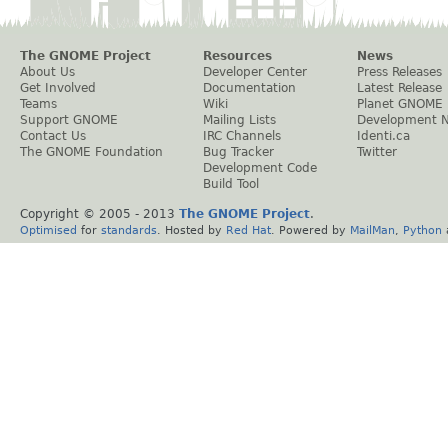
The GNOME Project
Resources
News
About Us
Developer Center
Press Releases
Get Involved
Documentation
Latest Release
Teams
Wiki
Planet GNOME
Support GNOME
Mailing Lists
Development 
Contact Us
IRC Channels
Identi.ca
The GNOME Foundation
Bug Tracker
Twitter
Development Code
Build Tool
Copyright © 2005 - 2013
The GNOME Project
.
Optimised
for
standards
. Hosted by
Red Hat
. Powered by
MailMan
,
Python