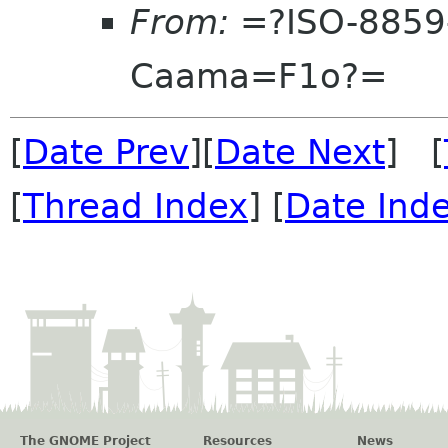
From:
=?ISO-8859
Caama=F1o?=
[
Date Prev
][
Date Next
] [
[
Thread Index
] [
Date Ind
The GNOME Project
Resources
News