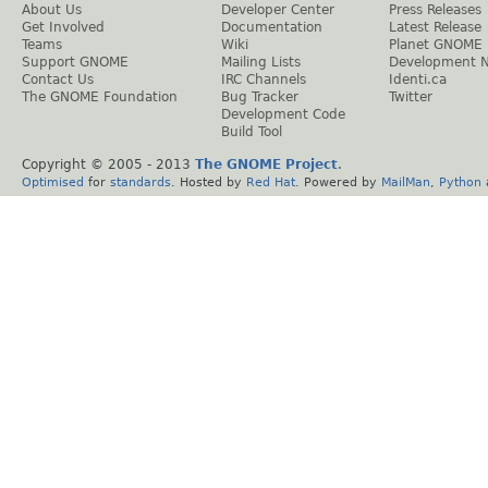
About Us
Developer Center
Press Releases
Get Involved
Documentation
Latest Release
Teams
Wiki
Planet GNOME
Support GNOME
Mailing Lists
Development 
Contact Us
IRC Channels
Identi.ca
The GNOME Foundation
Bug Tracker
Twitter
Development Code
Build Tool
Copyright © 2005 - 2013
The GNOME Project
.
Optimised
for
standards
. Hosted by
Red Hat
. Powered by
MailMan
,
Python