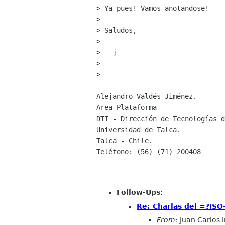
> Ya pues! Vamos anotandose!

> 

> Saludos,

> 

> --j

> 

> 

-- 

Alejandro Valdés Jiménez.

Area Plataforma

DTI - Dirección de Tecnologías d
Universidad de Talca.

Talca - Chile.

Teléfono: (56) (71) 200408

Follow-Ups
:
Re: Charlas del =?I
From:
Juan Carlos 