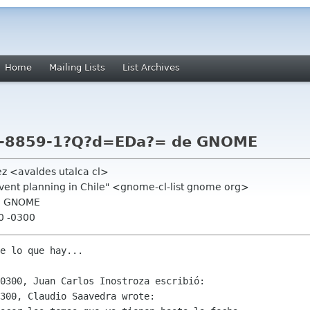
Home
Mailing Lists
List Archives
SO-8859-1?Q?d=EDa?= de GNOME
ez <avaldes utalca cl>
event planning in Chile" <gnome-cl-list gnome org>
de GNOME
50 -0300
e lo que hay...

0300, Juan Carlos Inostroza escribió:

300, Claudio Saavedra wrote:
