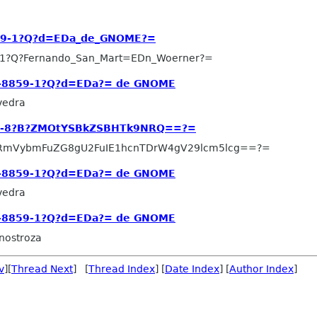
859-1?Q?d=EDa_de_GNOME?=
-1?Q?Fernando_San_Mart=EDn_Woerner?=
SO-8859-1?Q?d=EDa?= de GNOME
vedra
UTF-8?B?ZMOtYSBkZSBHTk9NRQ==?=
RmVybmFuZG8gU2FuIE1hcnTDrW4gV29lcm5lcg==?=
SO-8859-1?Q?d=EDa?= de GNOME
vedra
SO-8859-1?Q?d=EDa?= de GNOME
Inostroza
v
][
Thread Next
] [
Thread Index
] [
Date Index
] [
Author Index
]