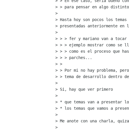
> > En ese caso, sería bueno con
> > para pensar en algo distinto
> 

> Hasta hoy son pocos los temas 
> presentadas anteriormente en l
> 

> > > fer y mariano van a tocar 
> > > ejemplo mostrar como se ll
> > > como es el proceso que has
> > > parches...

> > 

> > Por mi no hay problema, pero
> > tema de desarrollo dentro de
> 

> Si, hay que ver primero 

> 

> * que temas van a presentar lo
> * los temas que vamos a presen
> 

> Me anote con una charla, quiza
> 
