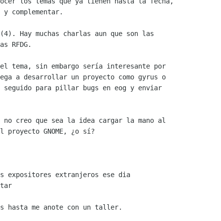
ocer los temas que ya tienen hasta la fecha,

 y complementar.

(4). Hay muchas charlas aun que son las

as RFDG. 

el tema, sin embargo sería interesante por 

ega a desarrollar un proyecto como gyrus o 

 seguido para pillar bugs en eog y enviar 

 no creo que sea la idea cargar la mano al

l proyecto GNOME, ¿o sí?

s expositores extranjeros ese dia

tar

s hasta me anote con un taller. 
