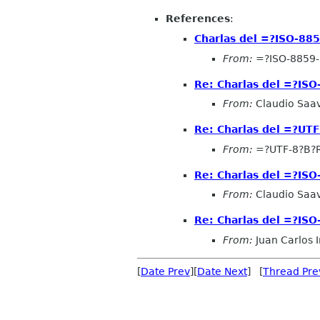
References
:
Charlas del =?ISO-8
From:
=?ISO-8859
Re: Charlas del =?I
From:
Claudio Saa
Re: Charlas del =?
From:
=?UTF-8?B?
Re: Charlas del =?I
From:
Claudio Saa
Re: Charlas del =?I
From:
Juan Carlos 
[
Date Prev
][
Date Next
] [
Thread Pre