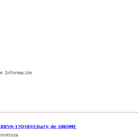
e Información

SO-8859-1?Q?d=EDa?= de GNOME
Inostroza