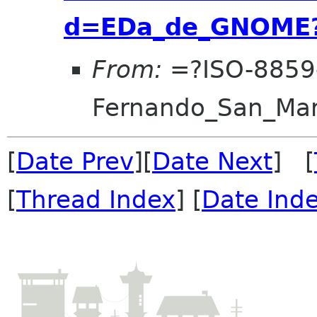
d=EDa_de_GNOME
From:
=?ISO-8859
Fernando_San_Ma
[
Date Prev
][
Date Next
] [
[
Thread Index
] [
Date Ind