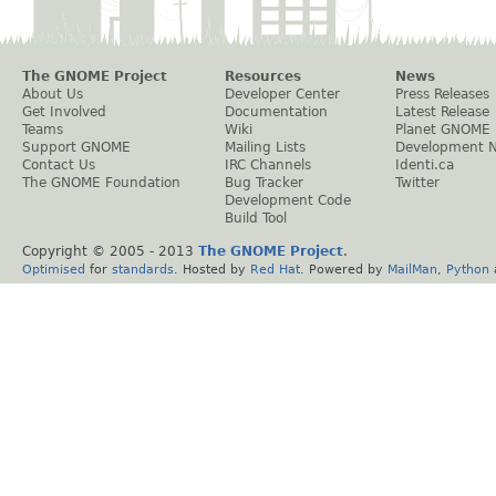
The GNOME Project
Resources
News
About Us
Developer Center
Press Releases
Get Involved
Documentation
Latest Release
Teams
Wiki
Planet GNOME
Support GNOME
Mailing Lists
Development 
Contact Us
IRC Channels
Identi.ca
The GNOME Foundation
Bug Tracker
Twitter
Development Code
Build Tool
Copyright © 2005 - 2013
The GNOME Project
.
Optimised
for
standards
. Hosted by
Red Hat
. Powered by
MailMan
,
Python