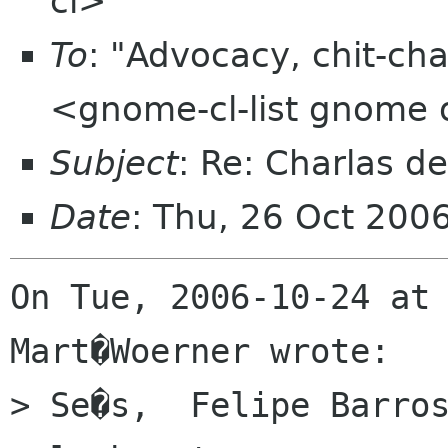
cl>
To
: "Advocacy, chit-cha
<gnome-cl-list gnome 
Subject
: Re: Charlas d
Date
: Thu, 26 Oct 200
On Tue, 2006-10-24 at 
Mart�Woerner wrote:

> Se�s,  Felipe Barros