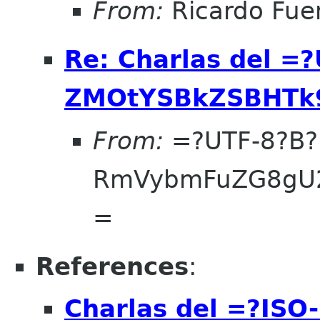
From:
Ricardo Fue
Re: Charlas del =
ZMOtYSBkZSBHTk
From:
=?UTF-8?B?
RmVybmFuZG8gU2
=
References
:
Charlas del =?ISO