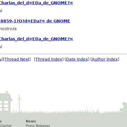
Charlas_del_d=EDa_de_GNOME?=
al
SO-8859-1?Q?d=EDa?= de GNOME
Inostroza
Charlas_del_d=EDa_de_GNOME?=
al
v
][
Thread Next
] [
Thread Index
] [
Date Index
] [
Author Index
]
s
News
 Center
Press Releases