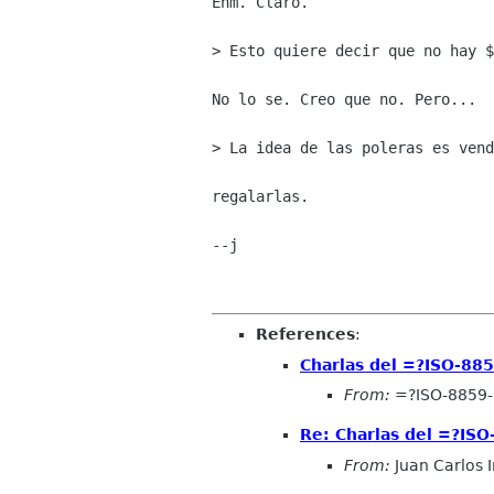
Ehm. Claro.

> Esto quiere decir que no hay $
No lo se. Creo que no. Pero...

> La idea de las poleras es vend
regalarlas.

--j

References
:
Charlas del =?ISO-8
From:
=?ISO-8859
Re: Charlas del =?I
From:
Juan Carlos 