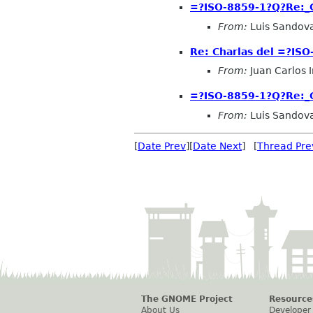
=?ISO-8859-1?Q?Re:_
From:
Luis Sandov
Re: Charlas del =?I
From:
Juan Carlos 
=?ISO-8859-1?Q?Re:_
From:
Luis Sandov
[
Date Prev
][
Date Next
] [
Thread Pre
The GNOME Project
Resource
About Us
Developer