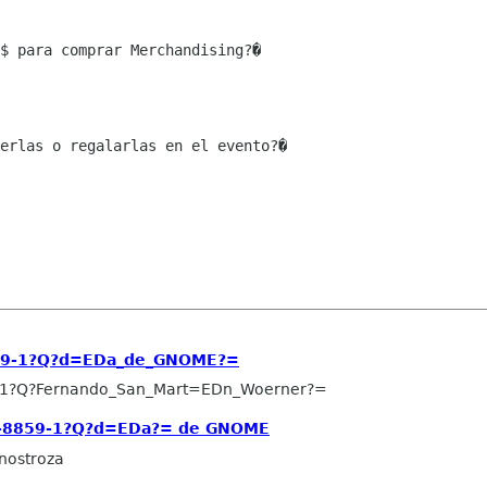
$ para comprar Merchandising?�

erlas o regalarlas en el evento?�

859-1?Q?d=EDa_de_GNOME?=
-1?Q?Fernando_San_Mart=EDn_Woerner?=
SO-8859-1?Q?d=EDa?= de GNOME
Inostroza