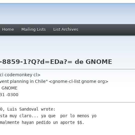
Home
Mailing Lists
List Archives
SO-8859-1?Q?d=EDa?= de GNOME
<jci codemonkey cl>
event planning in Chile" <gnome-cl-list gnome org>
de GNOME
:31 -0300
0, Luis Sandoval wrote:

sta muy claro... ya que  por lo menos yo

malmente hayan pedido un aporte $$.
