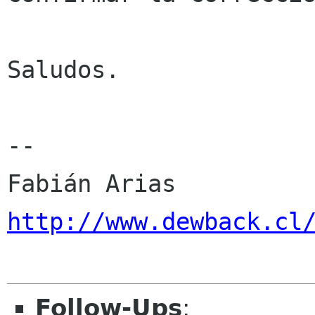
Saludos.

--

http://www.dewback.cl
Follow-Ups
: