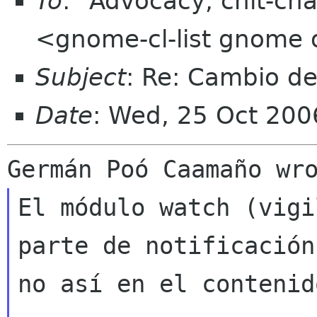
To
: "Advocacy, chit-cha
<gnome-cl-list gnome 
Subject
: Re: Cambio d
Date
: Wed, 25 Oct 200
El módulo watch (vigi
parte de notificación,
no así en el contenid