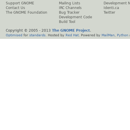
Support GNOME
Mailing Lists
Development 
Contact Us
IRC Channels
Identi.ca
The GNOME Foundation
Bug Tracker
Twitter
Development Code
Build Tool
Copyright © 2005 - 2013
The GNOME Project
.
Optimised
for
standards
. Hosted by
Red Hat
. Powered by
MailMan
,
Python