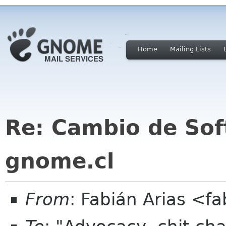
Home
Mailing Lists
Re: Cambio de Sof
gnome.cl
From
: Fabián Arias <f