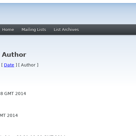
Home
Mailing Lists
List Archives
y Author
 [
Date
] [ Author ]
28 GMT 2014
GMT 2014