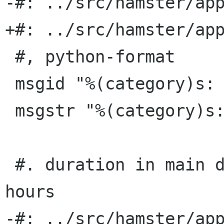
-#: ../src/hamster/app
+#: ../src/hamster/app
 #, python-format

 msgid "%(category)s: %(duration)s"

 msgstr "%(category)s: %(duration)s"

 #. duration in main drop-down per category in 
hours

-#: ../src/hamster/app