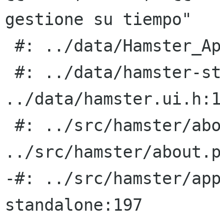
gestione su tiempo"

 #: ../data/Hamster_Applet.server.in.in.h:2

 #: ../data/hamster-standalone.desktop.in.in.h:2 
../data/hamster.ui.h:1
 #: ../src/hamster/about.py:39 
../src/hamster/about.p
-#: ../src/hamster/ap
standalone:197
