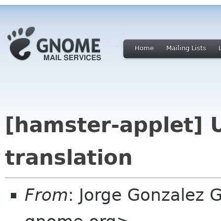
Home
Mailing Lists
[hamster-applet] 
translation
From
: Jorge Gonzalez 