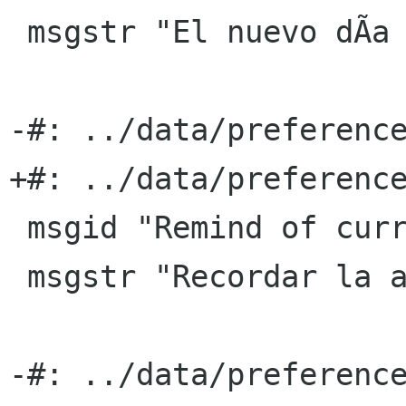
 msgstr "El nuevo dÃ­a comienza a las"

-#: ../data/preference
+#: ../data/preference
 msgid "Remind of current activity every:"

 msgstr "Recordar la actividad actual cada:"

-#: ../data/preference