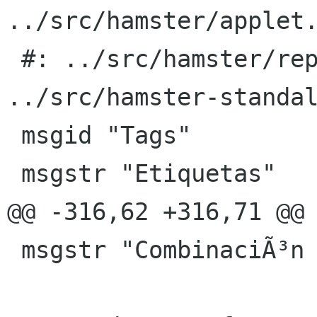
../src/hamster/applet.
 #: ../src/hamster/reports.py:227 
../src/hamster-standal
 msgid "Tags"

 msgstr "Etiquetas"

@@ -316,62 +316,71 @@ 
 msgstr "CombinaciÃ³n de tecla global"
