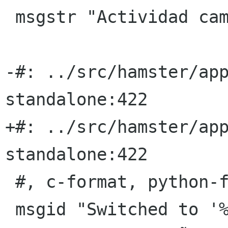
 msgstr "Actividad cambiada"

-#: ../src/hamster/ap
standalone:422

+#: ../src/hamster/ap
standalone:422

 #, c-format, python-format

 msgid "Switched to '%s'"
