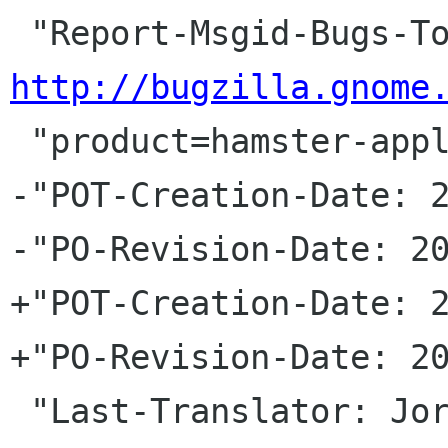
http://bugzilla.gnome
 "product=hamster-applet&component=general\n"

-"POT-Creation-Date: 2
-"PO-Revision-Date: 20
+"POT-Creation-Date: 2
+"PO-Revision-Date: 20
 "Last-Translator: Jorge GonzÃ¡lez <jorgegonz 