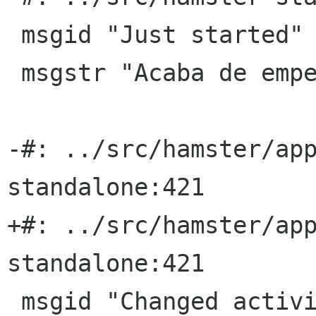
 msgid "Just started"

 msgstr "Acaba de empezar"

-#: ../src/hamster/ap
standalone:421

+#: ../src/hamster/ap
standalone:421

 msgid "Changed activity"
