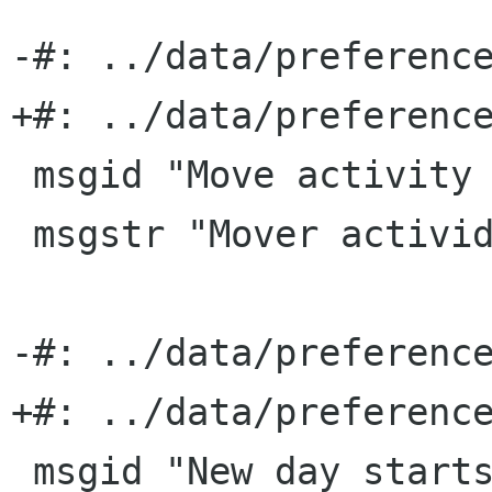
-#: ../data/preference
+#: ../data/preference
 msgid "Move activity up"

 msgstr "Mover actividad arriba"

-#: ../data/preference
+#: ../data/preference
 msgid "New day starts at"
