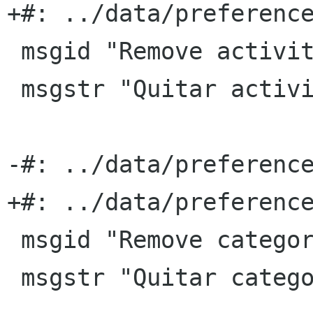
+#: ../data/preference
 msgid "Remove activity"

 msgstr "Quitar actividad"

-#: ../data/preference
+#: ../data/preference
 msgid "Remove category"

 msgstr "Quitar categorÃ­a"
