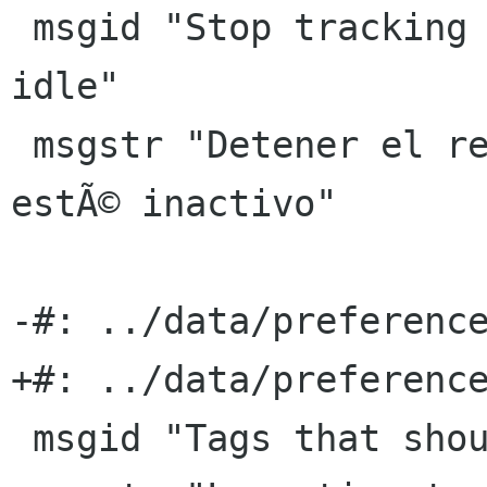
 msgid "Stop tracking when computer becomes 
idle"

 msgstr "Detener el registro cuando el ordenador 
estÃ© inactivo"

-#: ../data/preference
+#: ../data/preference
 msgid "Tags that should appear in autocomplete"
