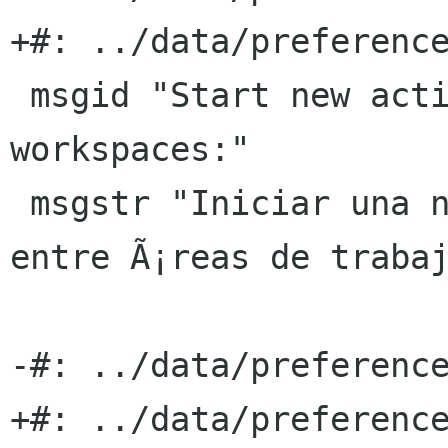
+#: ../data/preference
 msgid "Start new activity when switching 
workspaces:"

 msgstr "Iniciar una nueva actividad al cambiar 
entre Ã¡reas de trabaj
-#: ../data/preference
+#: ../data/preference