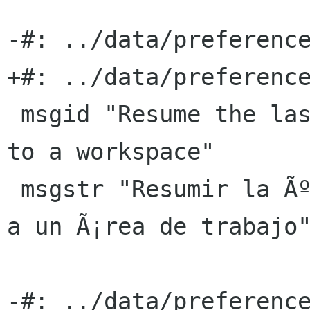
-#: ../data/preference
+#: ../data/preference
 msgid "Resume the last activity when returning 
to a workspace"

 msgstr "Resumir la Ãºltima actividad al volver 
a un Ã¡rea de trabajo"
-#: ../data/preference