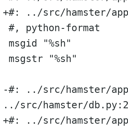
+#: ../src/hamster/app
 #, python-format

 msgid "%sh"

 msgstr "%sh"

-#: ../src/hamster/app
../src/hamster/db.py:2
+#: ../src/hamster/app