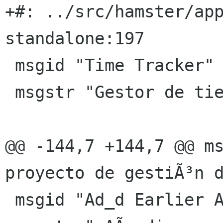
+#: ../src/hamster/ap
standalone:197

 msgid "Time Tracker"

 msgstr "Gestor de tiempo"

@@ -144,7 +144,7 @@ ms
proyecto de gestiÃ³n d
 msgid "Ad_d Earlier Activity"
