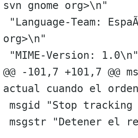
svn gnome org>\n"

 "Language-Team: EspaÃ±ol <gnome-es-list gnome 
org>\n"

 "MIME-Version: 1.0\n"

@@ -101,7 +101,7 @@ ms
actual cuando el orden
 msgid "Stop tracking on idle"

 msgstr "Detener el registro en inactividad"
