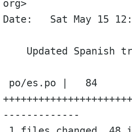
org>

Date:   Sat May 15 12:
    Updated Spanish translation

 po/es.po |   84 
+++++++++++++++++++++
-------------

 1 files changed, 48 insertions(+), 36 