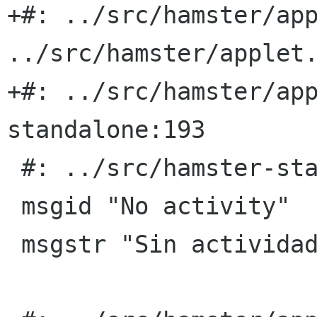
+#: ../src/hamster/app
../src/hamster/applet.
+#: ../src/hamster/ap
standalone:193

 #: ../src/hamster-standalone:260

 msgid "No activity"

 msgstr "Sin actividad"
