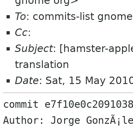
gnome org>
To
: commits-list gnome
Cc
:
Subject
: [hamster-appl
translation
Date
: Sat, 15 May 201
commit e7f10e0c2091038
Author: Jorge GonzÃ¡le