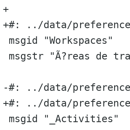
+

+#: ../data/preference
 msgid "Workspaces"

 msgstr "Ã?reas de trabajo"

-#: ../data/preference
+#: ../data/preference
 msgid "_Activities"
