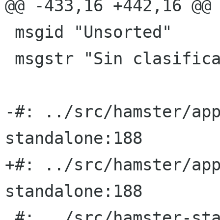
@@ -433,16 +442,16 @@ 
 msgid "Unsorted"

 msgstr "Sin clasificar"

-#: ../src/hamster/ap
standalone:188

+#: ../src/hamster/ap
standalone:188

 #: ../src/hamster-standalone:251
