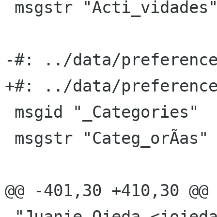
 msgstr "Acti_vidades"

-#: ../data/preference
+#: ../data/preference
 msgid "_Categories"

 msgstr "Categ_orÃ­as"

@@ -401,30 +410,30 @@ 
 "Juanje Ojeda <jojeda emergya es> \n"
