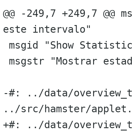
@@ -249,7 +249,7 @@ ms
este intervalo"

 msgid "Show Statistics"

 msgstr "Mostrar estadÃ­sticas"

-#: ../data/overview_t
../src/hamster/applet.
+#: ../data/overview_t