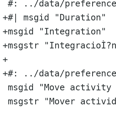
 #: ../data/preferences.ui.h:12

+#| msgid "Duration"

+msgid "Integration"

+msgstr "IntegracioÌ?n
+

+#: ../data/preference
 msgid "Move activity down"

 msgstr "Mover actividad abajo"
