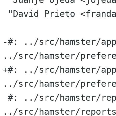
 "David Prieto <frandavid100 gmail com>"

-#: ../src/hamster/app
../src/hamster/prefere
+#: ../src/hamster/app
../src/hamster/prefere
 #: ../src/hamster/reports.py:225 
../src/hamster/reports