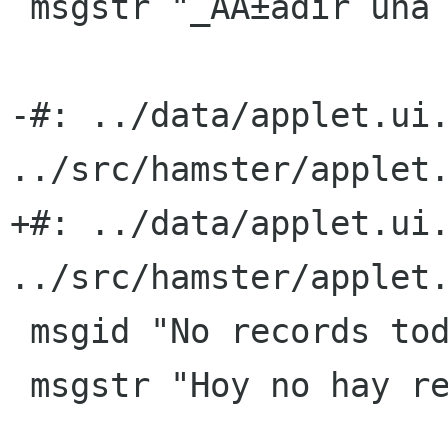
 msgstr "_AÃ±adir una actividad anterior"

-#: ../data/applet.ui.
../src/hamster/applet.
+#: ../data/applet.ui.
../src/hamster/applet.
 msgid "No records today"

 msgstr "Hoy no hay registros"
