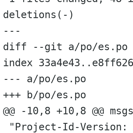
deletions(-)

---

diff --git a/po/es.po 
index 33a4e43..e8ff626
--- a/po/es.po

+++ b/po/es.po

@@ -10,8 +10,8 @@ msgs
 "Project-Id-Version: hamster-applet.HEAD\n"
