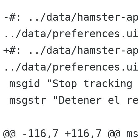
-#: ../data/hamster-ap
../data/preferences.ui
+#: ../data/hamster-ap
../data/preferences.ui
 msgid "Stop tracking on shutdown"

 msgstr "Detener el registro al apagar"

@@ -116,7 +116,7 @@ ms