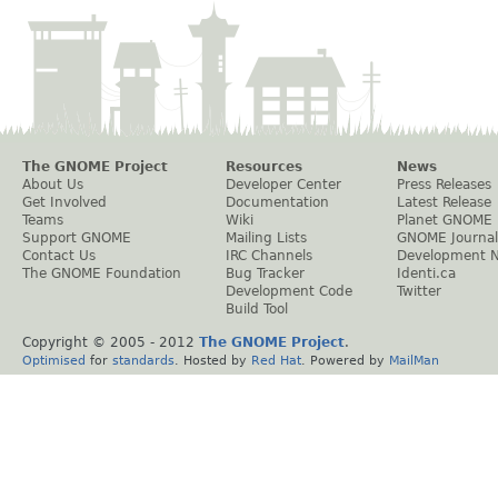
The GNOME Project
Resources
News
About Us
Developer Center
Press Releases
Get Involved
Documentation
Latest Release
Teams
Wiki
Planet GNOME
Support GNOME
Mailing Lists
GNOME Journal
Contact Us
IRC Channels
Development 
The GNOME Foundation
Bug Tracker
Identi.ca
Development Code
Twitter
Build Tool
Copyright © 2005 - 2012
The GNOME Project
.
Optimised
for
standards
. Hosted by
Red Hat
. Powered by
MailMan