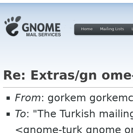
Home
Mailing Lists
Re: Extras/gn ome
From
: gorkem gorkemc
To
: "The Turkish mailin
<gnome-turk gnome o