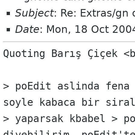
Subject
: Re: Extras/gn
Date
: Mon, 18 Oct 20
Quoting Barış Çiçek <b
> poEdit aslinda fena 
soyle kabaca bir siral
> yaparsak kbabel > po
diyebilirim. poEdit'te