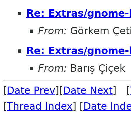
Re: Extras/gnome-
From:
Görkem Çet
Re: Extras/gnome-
From:
Barış Çiçek
[
Date Prev
][
Date Next
] [
[
Thread Index
] [
Date Ind