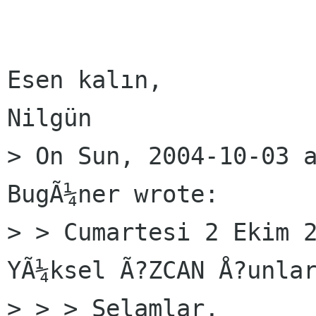
Esen kalın,

Nilgün

> On Sun, 2004-10-03 a
BugÃ¼ner wrote:

> > Cumartesi 2 Ekim 2
YÃ¼ksel Ã?ZCAN Å?unlar
> > > Selamlar,
