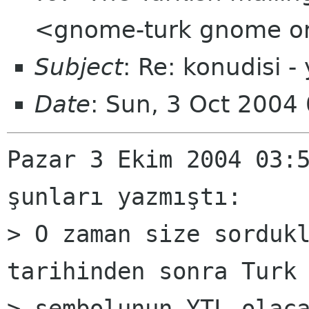
<gnome-turk gnome o
Subject
: Re: konudisi - 
Date
: Sun, 3 Oct 2004
Pazar 3 Ekim 2004 03:5
şunları yazmıştı:

> O zaman size sordukl
tarihinden sonra Turk 
> sembolunun YTL olaca