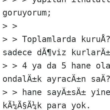
goruyorum;

> >

> > Toplamlarda kuruÅ?
sadece dÃ¶viz kurlarÄ±
> > 4 ya da 5 hane ola
ondalÄ±k ayracÄ±n saÄ?
> > hane sayÄ±sÄ± yine
kÃ¼Ã§Ã¼k para yok.
