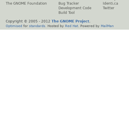
The GNOME Foundation
Bug Tracker
Identi.ca
Development Code
Twitter
Build Tool
Copyright © 2005 - 2012
The GNOME Project
.
Optimised
for
standards
. Hosted by
Red Hat
. Powered by
MailMan