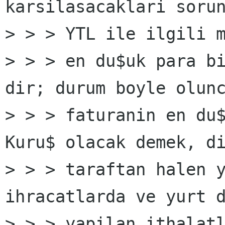
karsilasacaklari sorun
> > > YTL ile ilgili m
> > > en du$uk para bi
dir; durum boyle olunc
> > > faturanin en du$
Kuru$ olacak demek, di
> > > taraftan halen y
ihracatlarda ve yurt d
> > > yapilan ithalatl