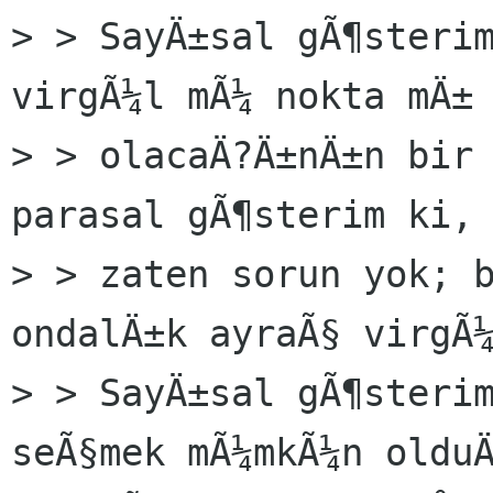
> > SayÄ±sal gÃ¶sterim
virgÃ¼l mÃ¼ nokta mÄ±

> > olacaÄ?Ä±nÄ±n bir 
parasal gÃ¶sterim ki, 
> > zaten sorun yok; b
ondalÄ±k ayraÃ§ virgÃ¼
> > SayÄ±sal gÃ¶sterim
seÃ§mek mÃ¼mkÃ¼n olduÄ