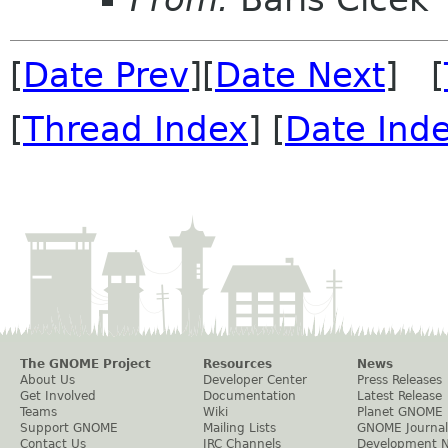
[
Date Prev
][
Date Next
] [
[
Thread Index
] [
Date Ind
The GNOME Project
Resources
News
About Us
Developer Center
Press Releases
Get Involved
Documentation
Latest Release
Teams
Wiki
Planet GNOME
Support GNOME
Mailing Lists
GNOME Journal
Contact Us
IRC Channels
Development 