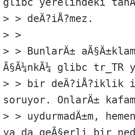
glibc yerelindeki tanÄ
> > deÄ?iÅ?mez.

> >

> > BunlarÄ± aÃ§Ä±klam
Ã§Ã¼nkÃ¼ glibc tr_TR y
> > bir deÄ?iÅ?iklik i
soruyor. OnlarÄ± kafam
> > uydurmadÄ±m, hemen
ya da geÃ§erli bir ned