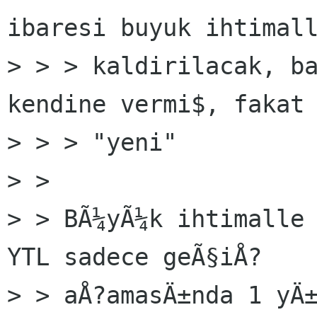
ibaresi buyuk ihtimall
> > > kaldirilacak, ba
kendine vermi$, fakat 
> > > "yeni"

> >

> > BÃ¼yÃ¼k ihtimalle 
YTL sadece geÃ§iÅ?

> > aÅ?amasÄ±nda 1 yÄ±