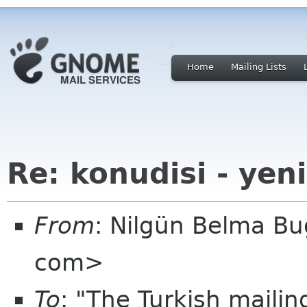
Home
Mailing Lists
Re: konudisi - yeni
From
: Nilgün Belma Bu
com>
To
: "The Turkish mailin