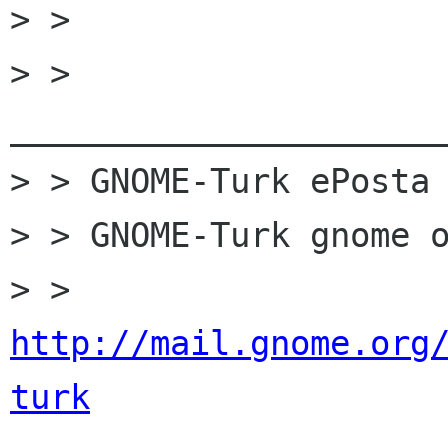
> >

> > 
______________________
> > GNOME-Turk ePosta 
> > GNOME-Turk gnome o
> > 
http://mail.gnome.org
turk