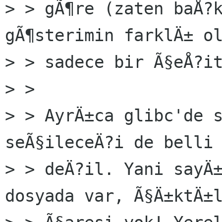
> > gÃ¶re (zaten baÅ?k
gÃ¶sterimin farklÄ± ol
> > sadece bir Ã§eÅ?it
> >

> > AyrÄ±ca glibc'de s
seÃ§ileceÄ?i de belli

> > deÄ?il. Yani sayÄ±
dosyada var, Ã§Ä±ktÄ±l