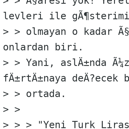
> > Ã§aresi yok! Yere
levleri ile gÃ¶sterimi
> > olmayan o kadar Ã§
onlardan biri.

> > Yani, aslÄ±nda Ã¼z
fÄ±rtÄ±naya deÄ?ecek b
> > ortada.

> >

> > > "Yeni Turk Liras