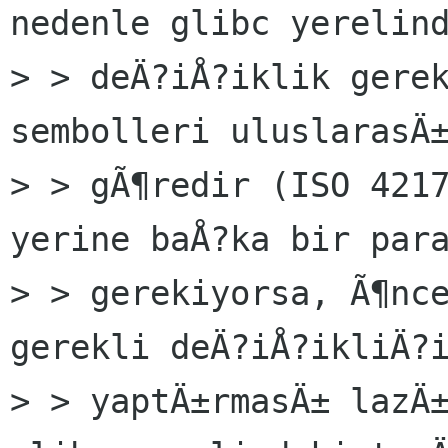
nedenle glibc yerelind
> > deÄ?iÅ?iklik gerek
sembolleri uluslarasÄ±
> > gÃ¶redir (ISO 4217
yerine baÅ?ka bir para
> > gerekiyorsa, Ã¶nce
gerekli deÄ?iÅ?ikliÄ?i
> > yaptÄ±rmasÄ± lazÄ±