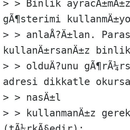
> > Binlik ayracÄ±mÄ±z
gÃ¶sterimi kullanmÄ±yo
> > anlaÅ?Ä±lan. Paras
kullanÄ±rsanÄ±z binlik
> > olduÄ?unu gÃ¶rÃ¼rs
adresi dikkatle okursa
> > nasÄ±l

> > kullanmanÄ±z gerek
(tÃ¼rkÃ§edir):
