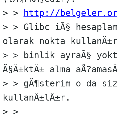
> > 
http://belgeler.o
> > Glibc iÃ§ hesaplam
olarak nokta kullanÄ±r
> > binlik ayraÃ§ yokt
Ã§Ä±ktÄ± alma aÅ?amasÄ
> > gÃ¶sterim o da siz
kullanÄ±lÄ±r.

> >
