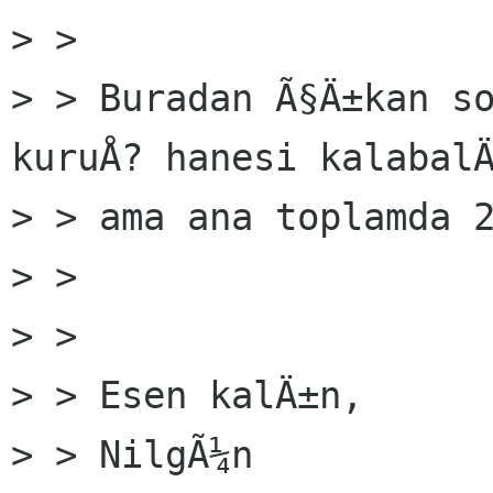
> >

> > Buradan Ã§Ä±kan so
kuruÅ? hanesi kalabalÄ
> > ama ana toplamda 2
> >

> >

> > Esen kalÄ±n,

> > NilgÃ¼n
