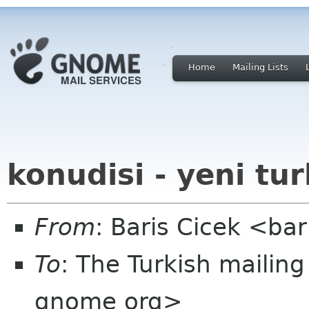
Home
Mailing Lists
konudisi - yeni turk
From
: Baris Cicek <ba
To
: The Turkish mailin
gnome org>