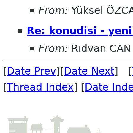
From:
Yüksel ÖZC
Re: konudisi - yeni
From:
Rıdvan CAN
[
Date Prev
][
Date Next
] [
[
Thread Index
] [
Date Ind