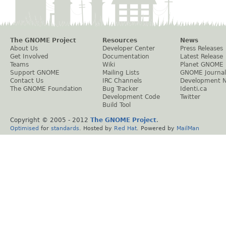
The GNOME Project
Resources
News
About Us
Developer Center
Press Releases
Get Involved
Documentation
Latest Release
Teams
Wiki
Planet GNOME
Support GNOME
Mailing Lists
GNOME Journal
Contact Us
IRC Channels
Development 
The GNOME Foundation
Bug Tracker
Identi.ca
Development Code
Twitter
Build Tool
Copyright © 2005 - 2012
The GNOME Project
.
Optimised
for
standards
. Hosted by
Red Hat
. Powered by
MailMan