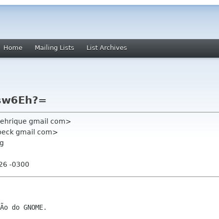
Home
Mailing Lists
List Archives
sw6Eh?=
zehrique gmail com>
peck gmail com>
rg
:26 -0300
Ão do GNOME.
