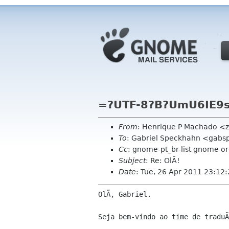
=?UTF-8?B?UmU6IE9
From
: Henrique P Machado <
To
: Gabriel Speckhahn <gabs
Cc
: gnome-pt_br-list gnome o
Subject
: Re: OlÃ!
Date
: Tue, 26 Apr 2011 23:12
OlÃ, Gabriel.

Seja bem-vindo ao time de traduÃ