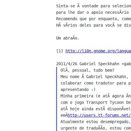
Sinta-se Ã vontade para selecion
para lhe dar o apoio necessÃrio 
Recomendo que por enquanto, come
HÃ vÃrios deles para vocÃ se div
Um abraÃo.

[1] 
http://l10n.gnome.org/langua
OlÃ, pessoal, tudo bem?

Meu nome Ã Gabriel Speckhahn, 
colaborar como tradutor para p
apresentando :)

Minha primeira (e atÃ agora Ãn
com o jogo Transport Tycoon De
atÃ hoje ainda estÃ disponÃvel
emÂ
http://users.tt-forums.net/
Atualmente estou desempregado,
urgente de traduÃÃo, estou com