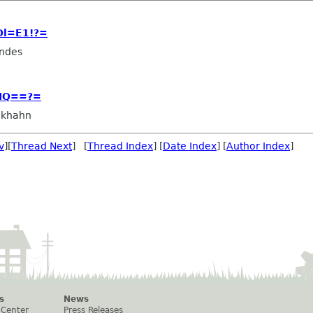
Ol=E1!?=
ndes
hIQ==?=
ckhahn
v
][
Thread Next
] [
Thread Index
] [
Date Index
] [
Author Index
]
s
News
 Center
Press Releases