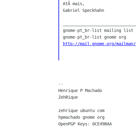
AtÃ mais,

Gabriel Speckhahn

______________________________
gnome-pt_br-list mailing list

http://mail.gnome.org/mailman/
-- 

Henrique P Machado

ZehRique

zehrique ubuntu com

hpmachado gnome org

OpenPGP Keys: 0CE49BAA
