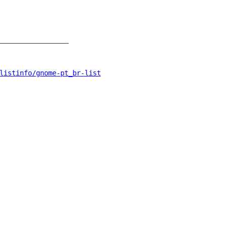
_________________

listinfo/gnome-pt_br-list