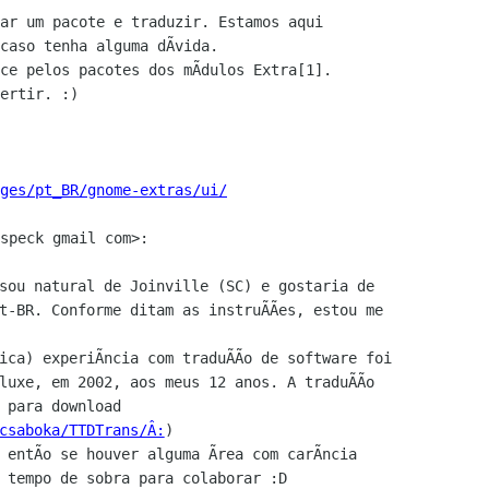
ar um pacote e traduzir. Estamos aqui

caso tenha alguma dÃvida.

ce pelos pacotes dos mÃdulos Extra[1].

ertir. :)

ges/pt_BR/gnome-extras/ui/
sou natural de Joinville (SC) e gostaria de

t-BR. Conforme ditam as instruÃÃes, estou me

ica) experiÃncia com traduÃÃo de software foi

luxe, em 2002, aos meus 12 anos. A traduÃÃo

 para download

csaboka/TTDTrans/Â:
)

 entÃo se houver alguma Ãrea com carÃncia

 tempo de sobra para colaborar :D
