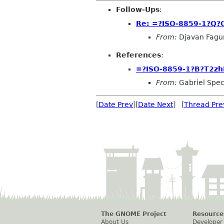
Follow-Ups
:
Re: =?ISO-8859-1?Q?
From:
Djavan Fagu
References
:
=?ISO-8859-1?B?T2z
From:
Gabriel Spe
[
Date Prev
][
Date Next
] [
Thread Pre
The GNOME Project
Resource
About Us
Developer