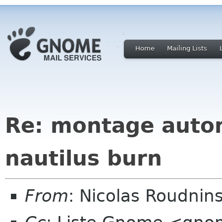
Home
Mailing Lists
Re: montage auto
nautilus burn
From
: Nicolas Roudnin