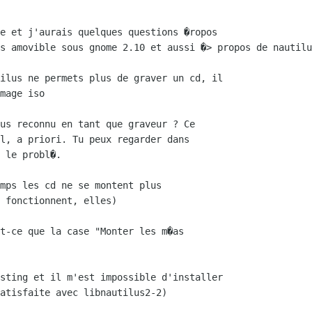
e et j'aurais quelques questions �ropos 

s amovible sous gnome 2.10 et aussi �> propos de nautilu
ilus ne permets plus de graver un cd, il 

mage iso

us reconnu en tant que graveur ? Ce

l, a priori. Tu peux regarder dans

 le probl�.

mps les cd ne se montent plus 

 fonctionnent, elles)

t-ce que la case "Monter les m�as

sting et il m'est impossible d'installer 

atisfaite avec libnautilus2-2)
