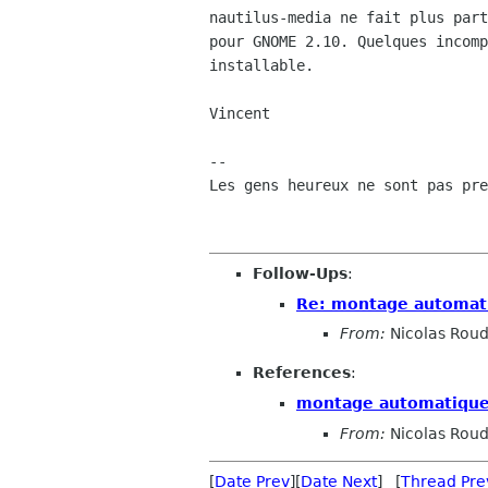
nautilus-media ne fait plus part
pour GNOME 2.10. Quelques incomp
installable.

Vincent

-- 

Les gens heureux ne sont pas pre
Follow-Ups
:
Re: montage automati
From:
Nicolas Roud
References
:
montage automatique 
From:
Nicolas Roud
[
Date Prev
][
Date Next
] [
Thread Pre