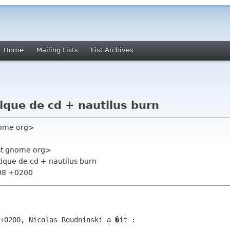
Home
Mailing Lists
List Archives
que de cd + nautilus burn
nome org>
ist gnome org>
ique de cd + nautilus burn
:08 +0200
+0200, Nicolas Roudninski a �it :
