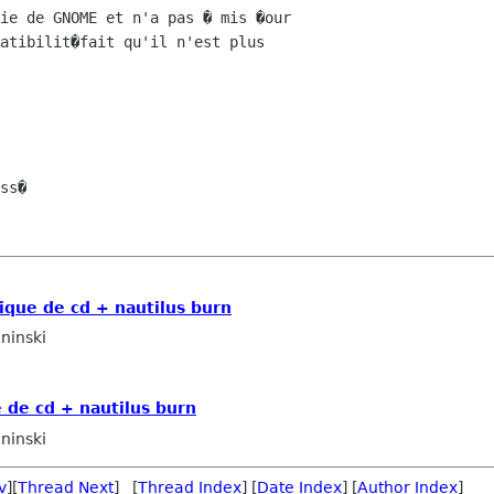
ie de GNOME et n'a pas � mis �our

atibilit�fait qu'il n'est plus

ss�

que de cd + nautilus burn
ninski
de cd + nautilus burn
ninski
v
][
Thread Next
] [
Thread Index
] [
Date Index
] [
Author Index
]