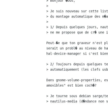
> Bonjour �ous,

> 

> Je suis nouveau sur cette list
> du montage automatique des m�a
> 

> 1/ Depuis quelques jours, naut
> ne me propose que de cr� une i
Peut-�e que ton graveur n'est pl
serait un probl� au niveau de ha
hal-device-manager si c'est bien
> 2/ Toujours depuis quelques te
> automatiquement (les clefs usb
Dans gnome-volume-properties, es
amovibles" est bien coch�?

> Je tourne sous debian sarge/te
> nautilus-media (d�ndance non s