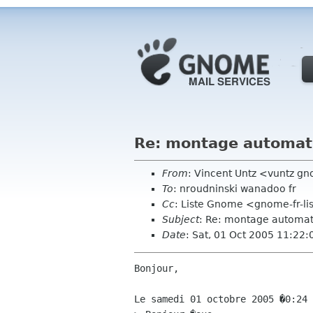
Re: montage automati
From
: Vincent Untz <vuntz g
To
: nroudninski wanadoo fr
Cc
: Liste Gnome <gnome-fr-l
Subject
: Re: montage automat
Date
: Sat, 01 Oct 2005 11:22
Bonjour,

Le samedi 01 octobre 2005 �0:24 