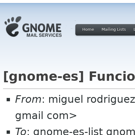
Home
Mailing Lists
[gnome-es] Funci
From
: miguel rodrigue
gmail com>
To
: gnome-es-list gnom