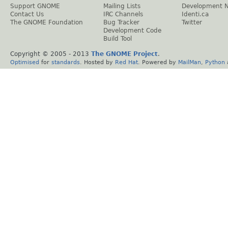
Support GNOME
Mailing Lists
Development 
Contact Us
IRC Channels
Identi.ca
The GNOME Foundation
Bug Tracker
Twitter
Development Code
Build Tool
Copyright © 2005 - 2013
The GNOME Project
.
Optimised
for
standards
. Hosted by
Red Hat
. Powered by
MailMan
,
Python