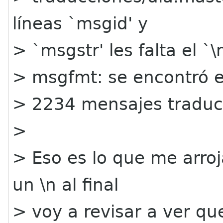
líneas `msgid' y
> `msgstr' les falta el `\n
> msgfmt: se encontró el
> 2234 mensajes traduci
>
> Eso es lo que me arro
un \n al final
> voy a revisar a ver que