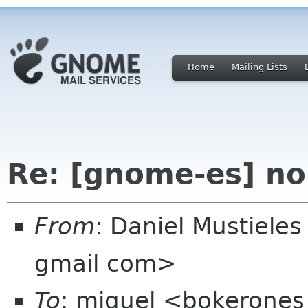
Home
Mailing Lists
Re: [gnome-es] no
From
: Daniel Mustieles
gmail com>
To
: miguel <bokerones