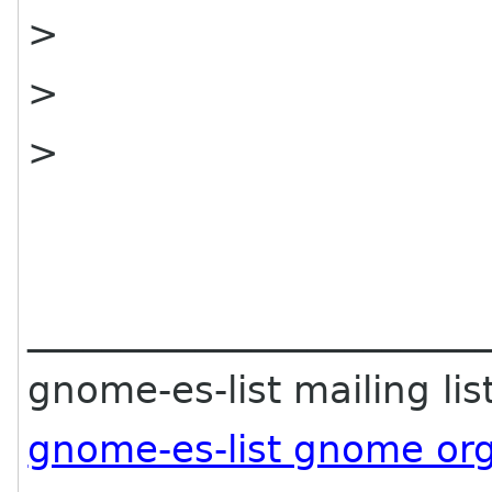
>
>
>
________________________
gnome-es-list mailing lis
gnome-es-list gnome or