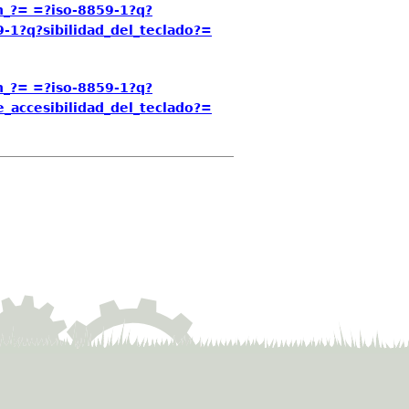
_?= =?iso-8859-1?q?
1?q?sibilidad_del_teclado?=
_?= =?iso-8859-1?q?
accesibilidad_del_teclado?=