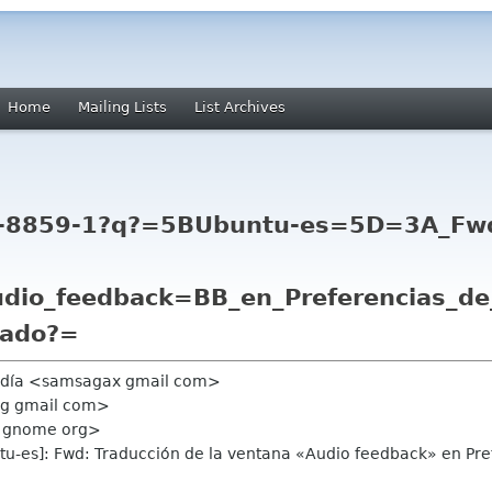
Home
Mailing Lists
List Archives
so-8859-1?q?=5BUbuntu-es=5D=3A_Fw
dio_feedback=BB_en_Preferencias_de
lado?=
endía <samsagax gmail com>
org gmail com>
t gnome org>
tu-es]: Fwd: Traducción de la ventana «Audio feedback» en Pref