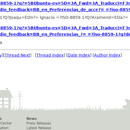
o-8859-1?q?=5BUbuntu-es=5D=3A_Fwd=3A_Traducci=F3n
io_feedback=BB_en_Preferencias_de_acce?= =?iso-8859-
1?Q?Joaqu=EDn?= Ignacio =?ISO-8859-1?Q?Aramend=EDa?=
o-8859-1?q?=5BUbuntu-es=5D=3A_Fwd=3A_Traducci=F3n
io_feedback=BB_en_Preferencias_?= =?iso-8859-1?q?de_
la
v
][
Thread Next
] [
Thread Index
] [
Date Index
] [
Author Index
]
s
News
 Center
Press Releases
ation
Latest Release