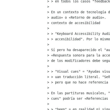
> > en todos los casos "feedback
> 

> En un contexto de tecnología d
> audio» o «Retorno de audio».  
> contexto de accesibilidad

> 

> > "Keyboard Accessibility Audi
> > accesibilidad". Por lo mismo
> 

> Sí pero ha desaparecido el "au
> «Respuesta sonora para la acce
> de los modificadores debe segu
> 

> > "Visual cues" = "Ayudas visu
> > uan traducción literal. "Señ
> > pero que no hace referencia 
> 

> En las partituras musicales, "
> cues" podría ser «Referencias 
> 

> > "beep" = en realidad ni siqu