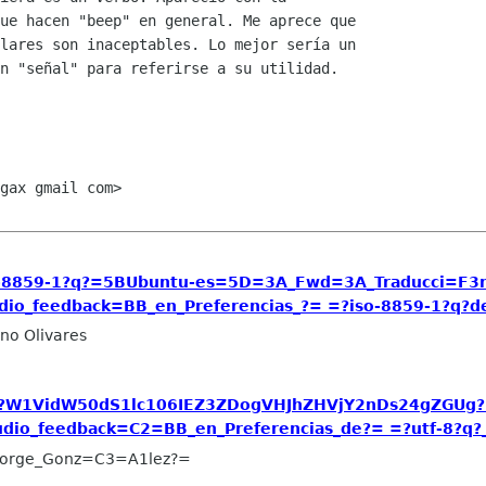
ue hacen "beep" en general. Me aprece que

lares son inaceptables. Lo mejor sería un

n "señal" para referirse a su utilidad.

gax gmail com>

o-8859-1?q?=5BUbuntu-es=5D=3A_Fwd=3A_Traducci=F3n
io_feedback=BB_en_Preferencias_?= =?iso-8859-1?q?de_
no Olivares
?b?W1VidW50dS1lc106IEZ3ZDogVHJhZHVjY2nDs24gZGUg?=
io_feedback=C2=BB_en_Preferencias_de?= =?utf-8?q?_a
Jorge_Gonz=C3=A1lez?=