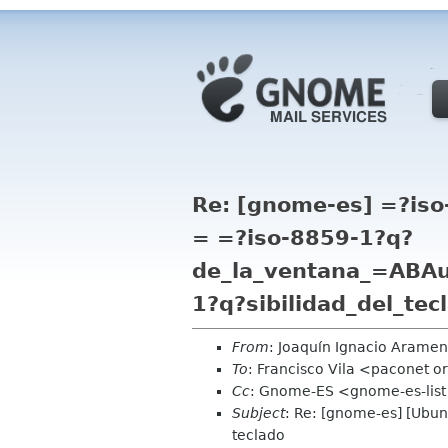
Re: [gnome-es] =?i
= =?iso-8859-1?q?
de_la_ventana_=ABAu
1?q?sibilidad_del_tec
From
: Joaquín Ignacio Aram
To
: Francisco Vila <paconet 
Cc
: Gnome-ES <gnome-es-lis
Subject
: Re: [gnome-es] [Ubun
teclado