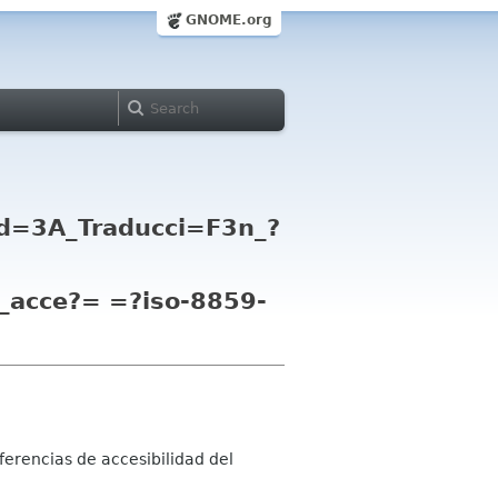
GNOME.org
d=3A_Traducci=F3n_?
_acce?= =?iso-8859-
erencias de accesibilidad del