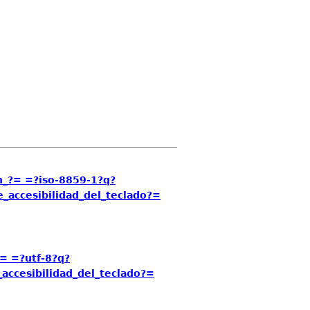
_?= =?iso-8859-1?q?
accesibilidad_del_teclado?=
 =?utf-8?q?
ccesibilidad_del_teclado?=