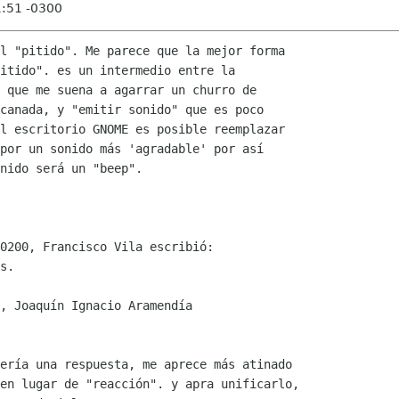
1:51 -0300
l "pitido". Me parece que la mejor forma

itido". es un intermedio entre la

 que me suena a agarrar un churro de

canada, y "emitir sonido" que es poco

l escritorio GNOME es posible reemplazar

por un sonido más 'agradable' por así

nido será un "beep".

0200, Francisco Vila escribió:

s.

, Joaquín Ignacio Aramendía

ería una respuesta, me aprece más atinado

en lugar de "reacción". y apra unificarlo,
