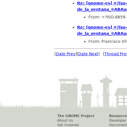
Re: [gnome-es] =?is
de_la_ventana_=ABAud
From:
=?ISO-8859-
Re: [gnome-es] =?is
de_la_ventana_=ABAud
From:
Francisco Vi
[
Date Prev
][
Date Next
] [
Thread Pre
The GNOME Project
Resource
About Us
Developer
Get Involved
Document