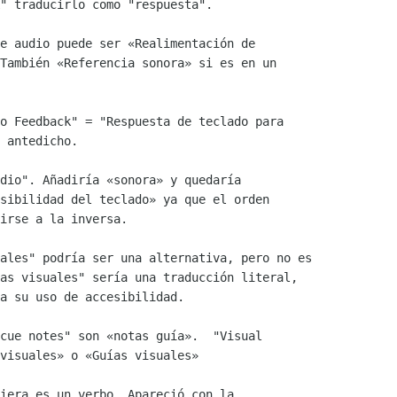
" traducirlo como "respuesta".

e audio puede ser «Realimentación de

También «Referencia sonora» si es en un

o Feedback" = "Respuesta de teclado para

 antedicho.

dio". Añadiría «sonora» y quedaría

sibilidad del teclado» ya que el orden

irse a la inversa.

ales" podría ser una alternativa, pero no es

as visuales" sería una traducción literal,

a su uso de accesibilidad.

cue notes" son «notas guía».  "Visual

visuales» o «Guías visuales»

iera es un verbo. Apareció con la
