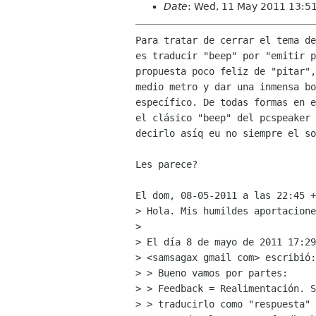
Date
: Wed, 11 May 2011 13:5
Para tratar de cerrar el tema de
es traducir "beep" por "emitir p
propuesta poco feliz de "pitar",
medio metro y dar una inmensa bo
específico. De todas formas en e
el clásico "beep" del pcspeaker 
decirlo asíq eu no siempre el so
Les parece?

El dom, 08-05-2011 a las 22:45 +
> Hola. Mis humildes aportacione
> 

> El día 8 de mayo de 2011 17:29
> <samsagax gmail com> escribió:

> > Bueno vamos por partes:

> > Feedback = Realimentación. S
> > traducirlo como "respuesta" 