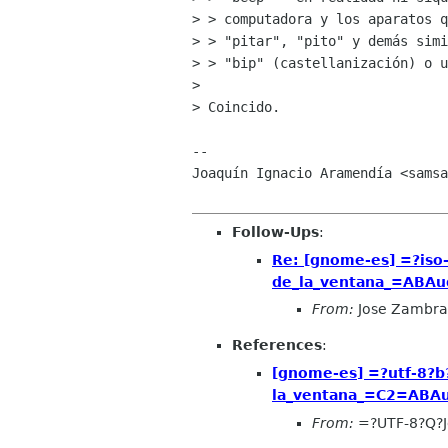
> > computadora y los aparatos q
> > "pitar", "pito" y demás simi
> > "bip" (castellanización) o u
> 

> Coincido.

-- 

Joaquín Ignacio Aramendía <samsa
Follow-Ups
:
Re: [gnome-es] =?is
de_la_ventana_=ABAud
From:
Jose Zambra
References
:
[gnome-es] =?utf-8
la_ventana_=C2=ABAud
From:
=?UTF-8?Q?