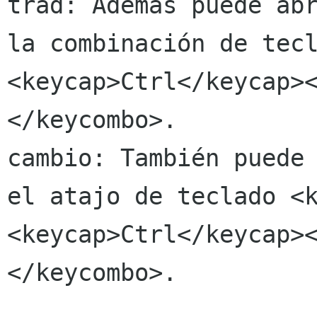
trad: Además puede abr
la combinación de tec
<keycap>Ctrl</keycap>
</keycombo>.

cambio: También puede 
el atajo de teclado <
<keycap>Ctrl</keycap>
</keycombo>.
