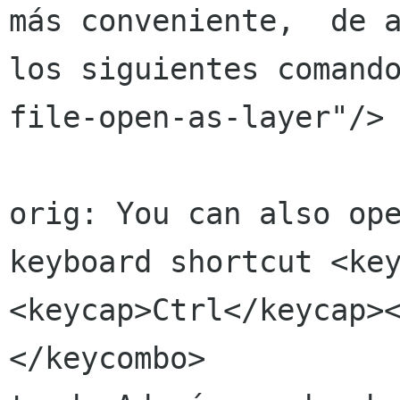
más conveniente,  de a
los siguientes comand
file-open-as-layer"/> 
orig: You can also ope
keyboard shortcut <ke
<keycap>Ctrl</keycap>
</keycombo>
