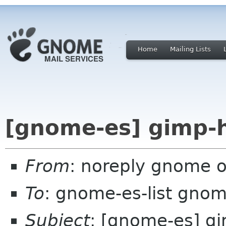
Home
Mailing Lists
[gnome-es] gimp-h
From
: noreply gnome 
To
: gnome-es-list gnom
Subject
: [gnome-es] gi