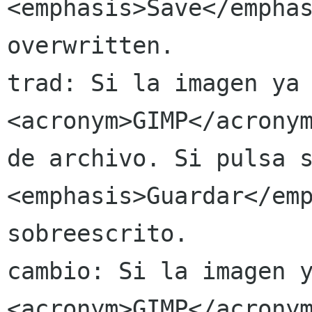
<emphasis>Save</emphas
overwritten.

trad: Si la imagen ya 
<acronym>GIMP</acronym
de archivo. Si pulsa s
<emphasis>Guardar</emp
sobreescrito.

cambio: Si la imagen y
<acronym>GIMP</acronym