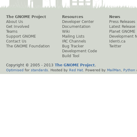
The GNOME Project
Resources
News
About Us
Developer Center
Press Releases
Get Involved
Documentation
Latest Release
Teams
Wiki
Planet GNOME
Support GNOME
Mailing Lists
Development 
Contact Us
IRC Channels
Identi.ca
The GNOME Foundation
Bug Tracker
Twitter
Development Code
Build Tool
Copyright © 2005 - 2013
The GNOME Project
.
Optimised
for
standards
. Hosted by
Red Hat
. Powered by
MailMan
,
Python