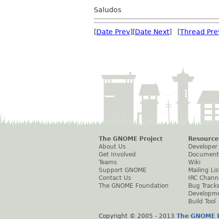
Saludos
[
Date Prev
][
Date Next
] [
Thread Pre
The GNOME Project
Resource
About Us
Developer
Get Involved
Document
Teams
Wiki
Support GNOME
Mailing Lis
Contact Us
IRC Chann
The GNOME Foundation
Bug Track
Developm
Build Tool
Copyright © 2005 - 2013
The GNOME P