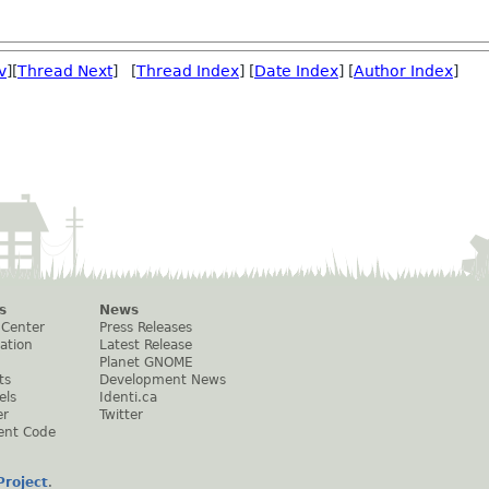
v
][
Thread Next
] [
Thread Index
] [
Date Index
] [
Author Index
]
s
News
 Center
Press Releases
ation
Latest Release
Planet GNOME
ts
Development News
els
Identi.ca
er
Twitter
ent Code
roject
.