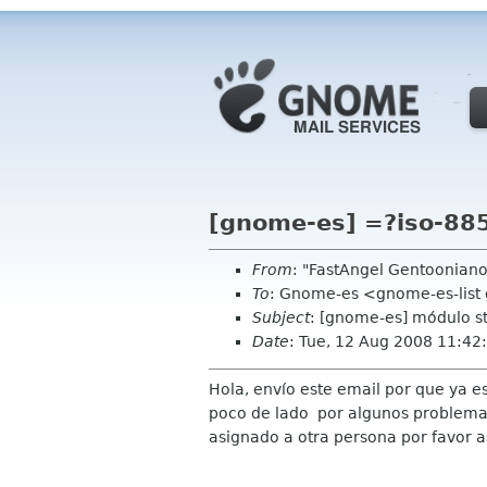
[gnome-es] =?iso-8
From
: "FastAngel Gentoonian
To
: Gnome-es <gnome-es-list
Subject
: [gnome-es] módulo s
Date
: Tue, 12 Aug 2008 11:4
Hola, envío este email por que ya 
poco de lado por algunos problemas.
asignado a otra persona por favor 