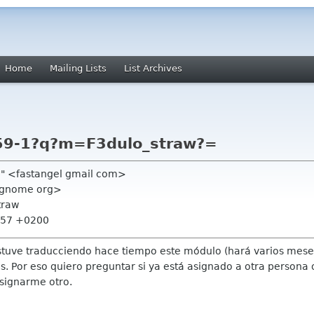
Home
Mailing Lists
List Archives
859-1?q?m=F3dulo_straw?=
o" <fastangel gmail com>
 gnome org>
traw
2:57 +0200
estuve traducciendo hace tiempo este módulo (hará varios meses
 Por eso quiero preguntar si ya está asignado a otra persona o
asignarme otro.