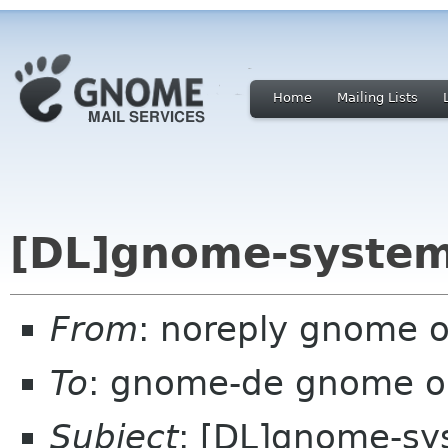
Home
Mailing Lists
[DL]gnome-system
From
: noreply gnome 
To
: gnome-de gnome o
Subject
: [DL]gnome-sy