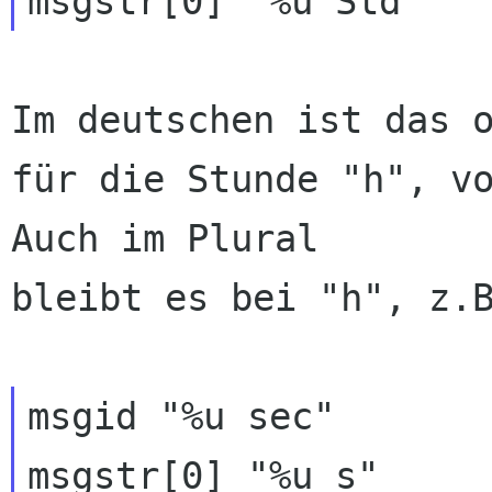
Im deutschen ist das o
für die Stunde "h", vo
Auch im Plural 

bleibt es bei "h", z.B
msgid "%u sec"

msgstr[0] "%u s"
