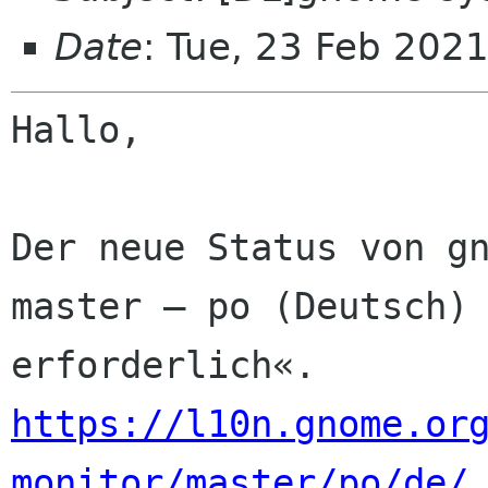
Date
: Tue, 23 Feb 202
Hallo,

Der neue Status von gn
master — po (Deutsch) 
https://l10n.gnome.or
monitor/master/po/de/