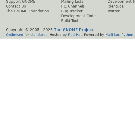
Support GNOME
Mailing Lists
Development 
Contact Us
IRC Channels
Identi.ca
The GNOME Foundation
Bug Tracker
Twitter
Development Code
Build Tool
Copyright © 2005 -
2026
The GNOME Project
.
Optimised
for
standards
. Hosted by
Red Hat
. Powered by
MailMan
,
Python