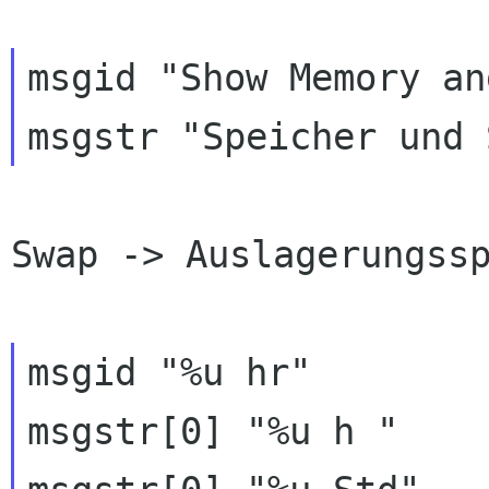
msgid "Show Memory an
Swap -> Auslagerungssp
msgid "%u hr"

msgstr[0] "%u h "
