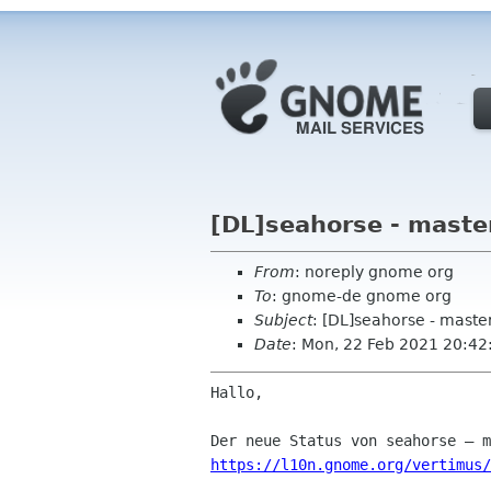
[DL]seahorse - maste
From
: noreply gnome org
To
: gnome-de gnome org
Subject
: [DL]seahorse - maste
Date
: Mon, 22 Feb 2021 20:42
Hallo,

https://l10n.gnome.org/vertimus/