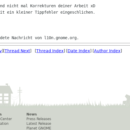
nd nicht mal Korrekturen deiner Arbeit xD

it ein kleiner Tippfehler eingeschlichen.

v
][
Thread Next
] [
Thread Index
] [
Date Index
] [
Author Index
]
s
News
 Center
Press Releases
ation
Latest Release
Planet GNOME