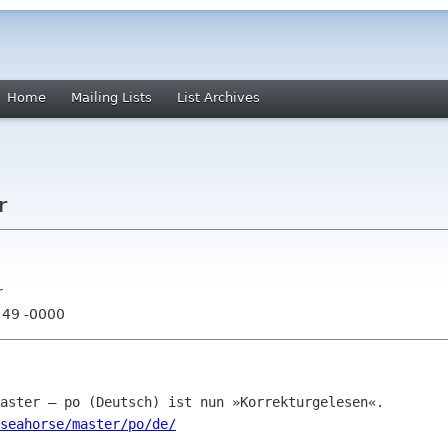
Home
Mailing Lists
List Archives
r
r
:49 -0000
seahorse/master/po/de/