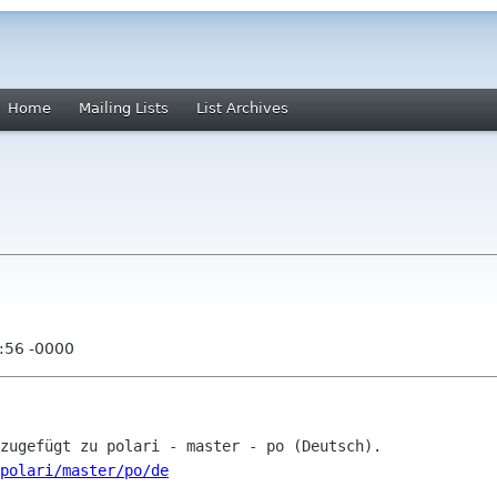
Home
Mailing Lists
List Archives
:56 -0000
polari/master/po/de