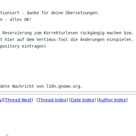
tioniert - danke für deine Übersetzungen.

n - alles OK!

 Reservierung zum Korrekturlesen rückgängig machen bzw. 
t hier auf dem Vertimus-Tool die Änderungen einspielen. 
pository eintragen)

v
][
Thread Next
] [
Thread Index
] [
Date Index
] [
Author Index
]