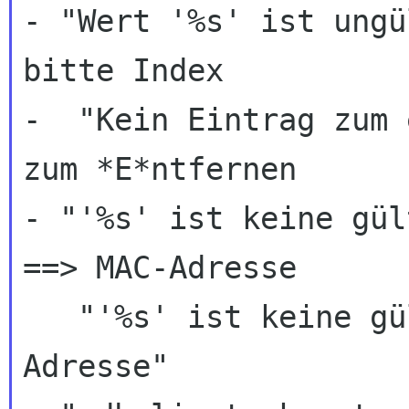
- "Wert '%s' ist ungü
bitte Index

-  "Kein Eintrag zum 
zum *E*ntfernen

- "'%s' ist keine gül
==> MAC-Adresse

   "'%s' ist keine gültige InfiniBand MAC 
Adresse"
