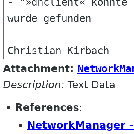
- "»dhclient« konnte 
wurde gefunden

Attachment:
NetworkMa
Description:
Text Data
References
:
NetworkManager -