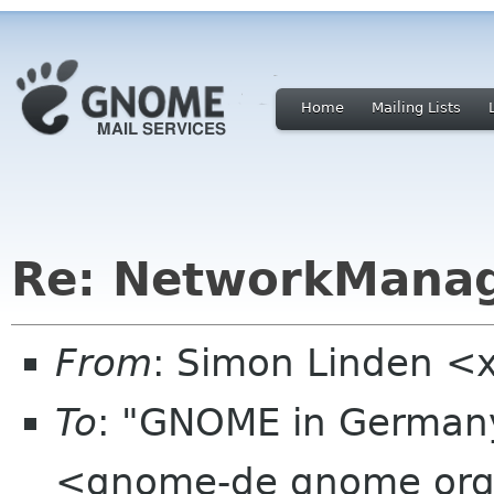
Home
Mailing Lists
Re: NetworkManag
From
: Simon Linden <
To
: "GNOME in Germany
<gnome-de gnome or