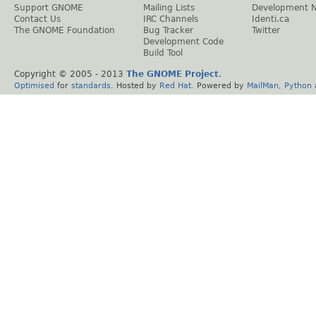
Support GNOME
Mailing Lists
Development 
Contact Us
IRC Channels
Identi.ca
The GNOME Foundation
Bug Tracker
Twitter
Development Code
Build Tool
Copyright © 2005 - 2013
The GNOME Project
.
Optimised
for
standards
. Hosted by
Red Hat
. Powered by
MailMan
,
Python