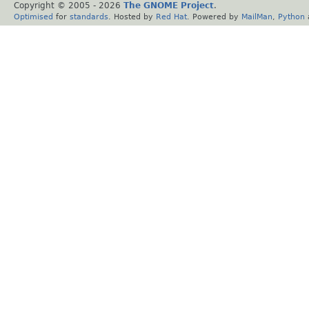
Copyright © 2005 -
2026
The GNOME Project
.
Optimised
for
standards
. Hosted by
Red Hat
. Powered by
MailMan
,
Python