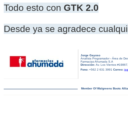
Todo esto con
GTK 2.0
Desde ya se agradece cualqui
Jorge Gayoso
Analísta Programador
-
Área de Des
Farmacias Ahumada S.A
Dirección:
Av. Los Vientos #19867,
Fono:
+562 2 631 3991
Correo:
jg
Member Of Walgreens Boots Alli