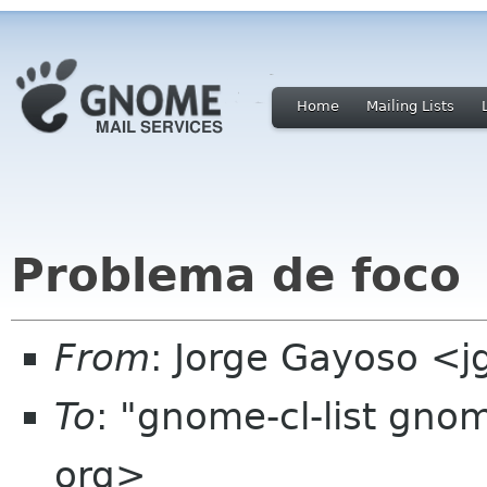
Home
Mailing Lists
Problema de foco
From
: Jorge Gayoso <
To
: "gnome-cl-list gno
org>