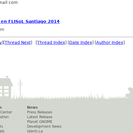
gmail com
ar en FLISoL Santiago 2014
en
v
][
Thread Next
] [
Thread Index
] [
Date Index
] [
Author Index
]
s
News
 Center
Press Releases
ation
Latest Release
Planet GNOME
ts
Development News
els
Identi.ca