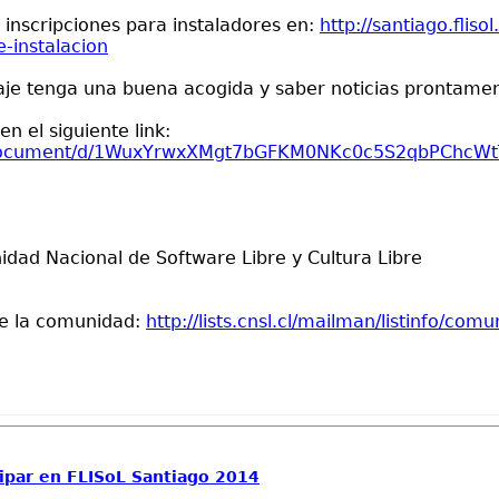
 inscripciones para instaladores en:
http://santiago.fliso
-instalacion
je tenga una buena acogida y saber noticias prontamen
en el siguiente link:
m/document/d/1WuxYrwxXMgt7bGFKM0NKc0c5S2qbPChcWt
dad Nacional de Software Libre y Cultura Libre
de la comunidad:
http://lists.cnsl.cl/mailman/listinfo/comun
icipar en FLISoL Santiago 2014