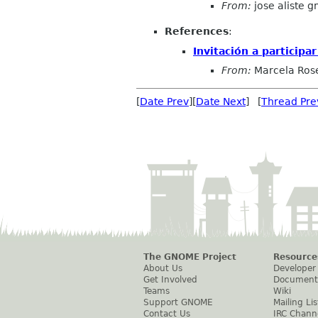
From:
jose aliste 
References
:
Invitación a particip
From:
Marcela Ros
[
Date Prev
][
Date Next
] [
Thread Pre
The GNOME Project
Resource
About Us
Developer
Get Involved
Document
Teams
Wiki
Support GNOME
Mailing Lis
Contact Us
IRC Chann