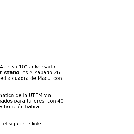
4 en su 10° aniversario.
un
stand
, es el sábado 26
 media cuadra de Macul con
mática de la UTEM y a
pados para talleres, con 40
 y también habrá
 el siguiente link: