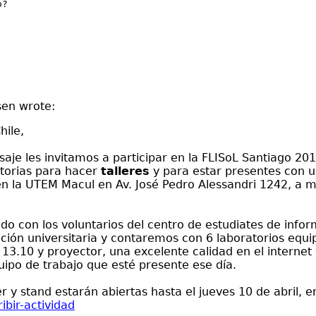
o?
sen wrote:
ile,
je les invitamos a participar en la FLISoL Santiago 201
atorias para hacer
talleres
y para estar presentes con 
 en la UTEM Macul en Av. José Pedro Alessandri 1242, a
o con los voluntarios del centro de estudiates de infor
ección universitaria y contaremos con 6 laboratorios equi
3.10 y proyector, una excelente calidad en el internet
ipo de trabajo que esté presente ese día.
er y stand estarán abiertas hasta el jueves 10 de abril, en
ribir-actividad