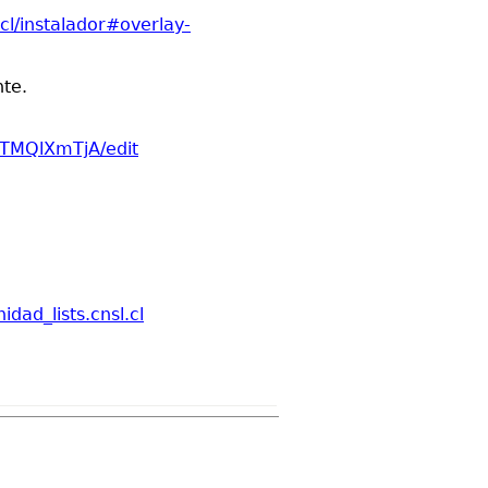
l.cl/instalador#overlay-
te.
TMQlXmTjA/edit
idad_lists.cnsl.cl