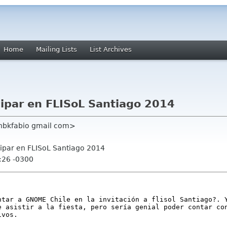
Home
Mailing Lists
List Archives
icipar en FLISoL Santiago 2014
<hbkfabio gmail com>
icipar en FLISoL Santiago 2014
:26 -0300
ntar a GNOME Chile en la invitación a flisol Santiago?. 
e asistir a la fiesta, pero sería genial poder contar co
ivos.