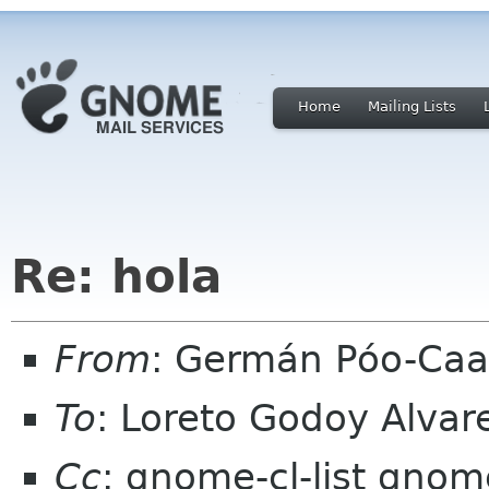
Home
Mailing Lists
Re: hola
From
: Germán Póo-Ca
To
: Loreto Godoy Alvar
Cc
: gnome-cl-list gnom