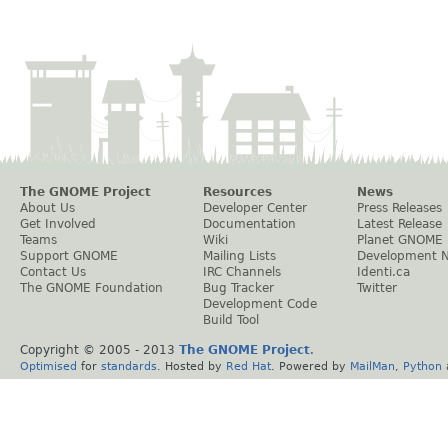
The GNOME Project
Resources
News
About Us
Developer Center
Press Releases
Get Involved
Documentation
Latest Release
Teams
Wiki
Planet GNOME
Support GNOME
Mailing Lists
Development 
Contact Us
IRC Channels
Identi.ca
The GNOME Foundation
Bug Tracker
Twitter
Development Code
Build Tool
Copyright © 2005 - 2013
The GNOME Project
.
Optimised
for
standards
. Hosted by
Red Hat
. Powered by
MailMan
,
Python