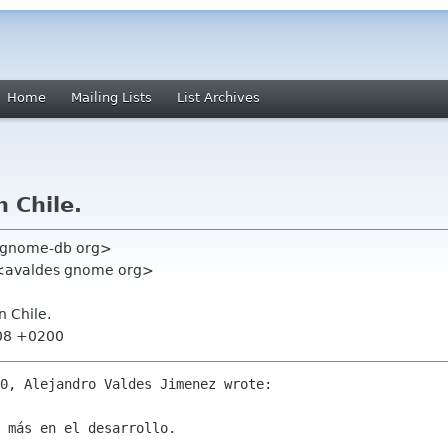
Home
Mailing Lists
List Archives
n Chile.
o gnome-db org>
z <avaldes gnome org>
n Chile.
:08 +0200
0, Alejandro Valdes Jimenez wrote:

 más en el desarrollo.
