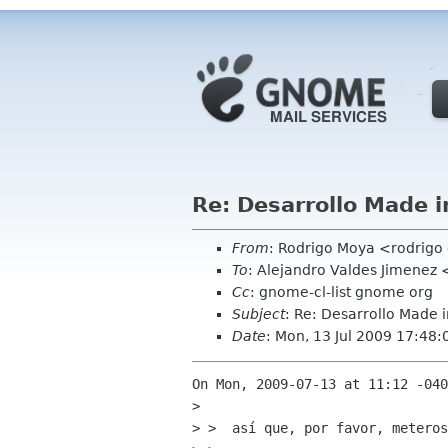
Re: Desarrollo Made i
From
: Rodrigo Moya <rodrig
To
: Alejandro Valdes Jimene
Cc
: gnome-cl-list gnome org
Subject
: Re: Desarrollo Made i
Date
: Mon, 13 Jul 2009 17:48
On Mon, 2009-07-13 at 11:12 -040
> 

> >  así que, por favor, meteros