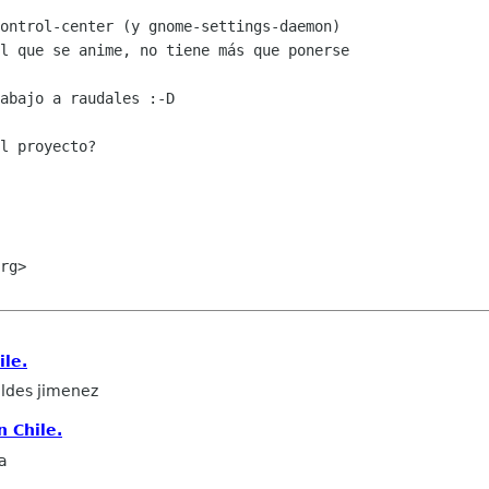
ontrol-center (y gnome-settings-daemon)

l que se anime, no tiene más que ponerse

abajo a raudales :-D

l proyecto?

rg>

ile.
ldes jimenez
n Chile.
a