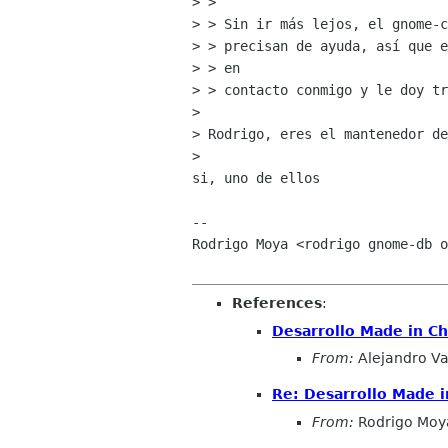
> > 

> > Sin ir más lejos, el gnome-c
> > precisan de ayuda, así que e
> > en

> > contacto conmigo y le doy tr
> 

> Rodrigo, eres el mantenedor de
> 

si, uno de ellos

-- 

Rodrigo Moya <rodrigo gnome-db o
References
:
Desarrollo Made in Ch
From:
Alejandro Va
Re: Desarrollo Made i
From:
Rodrigo Moy