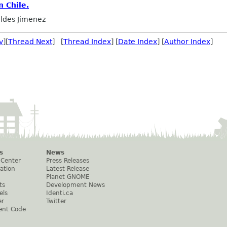
n Chile.
ldes Jimenez
v
][
Thread Next
] [
Thread Index
] [
Date Index
] [
Author Index
]
s
News
 Center
Press Releases
ation
Latest Release
Planet GNOME
ts
Development News
els
Identi.ca
er
Twitter
ent Code