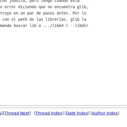
con jhbuild, pero tengo cuando esta

n error diciendo que no encuentra glib,

truyo en un par de pasos antes. Por lo

 con el path de las librerías. glib la

manda buscar lib a .../lib64 ( --libdir

v
][
Thread Next
] [
Thread Index
] [
Date Index
] [
Author Index
]