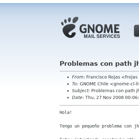
Problemas con path j
From
: Francisco Rojas <frojas
To
: GNOME Chile <gnome-cl-l
Subject
: Problemas con path j
Date
: Thu, 27 Nov 2008 00:0
Hola!

Tengo un pequeño problema con jh