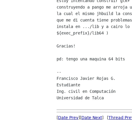
Estoy intentando construir gtk+ 
construyendo a pango me arroja u
la cual el mismo jhbuild la cons
que me di cuenta tiene problemas
instala en .../lib y a cairo lo 
${exec_prefix}/lib64 )  

Gracias!

pd: tengo una maquina 64 bits 

-- 

Francisco Javier Rojas G.

Estudiante 

Ing. civil en Computación

Universidad de Talca

[
Date Prev
][
Date Next
] [
Thread Pre