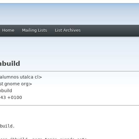
Home
Mailing Lists
List Archives
hbuild
 alumnos utalca cl>
ist gnome org>
hbuild
6:43 +0100
build. 
