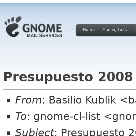
Home
Mailing Lists
Presupuesto 2008 
From
: Basilio Kublik <
To
: gnome-cl-list <gno
Subject
: Presupuesto 2