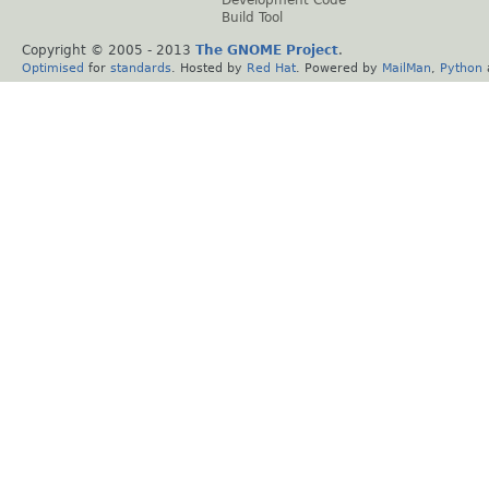
Build Tool
Copyright © 2005 - 2013
The GNOME Project
.
Optimised
for
standards
. Hosted by
Red Hat
. Powered by
MailMan
,
Python