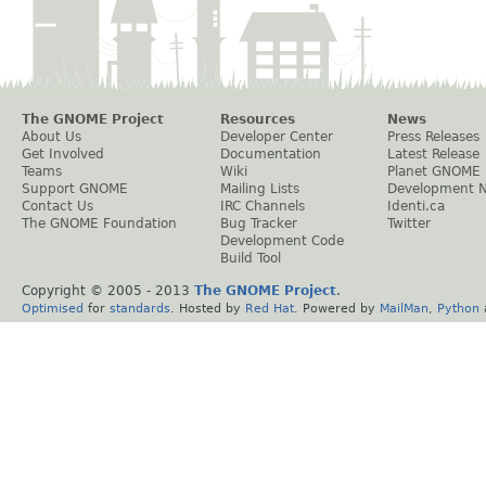
The GNOME Project
Resources
News
About Us
Developer Center
Press Releases
Get Involved
Documentation
Latest Release
Teams
Wiki
Planet GNOME
Support GNOME
Mailing Lists
Development 
Contact Us
IRC Channels
Identi.ca
The GNOME Foundation
Bug Tracker
Twitter
Development Code
Build Tool
Copyright © 2005 - 2013
The GNOME Project
.
Optimised
for
standards
. Hosted by
Red Hat
. Powered by
MailMan
,
Python