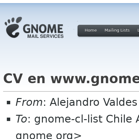
Home
Mailing Lists
CV en www.gnome
From
: Alejandro Valde
To
: gnome-cl-list Chil
gnome org>