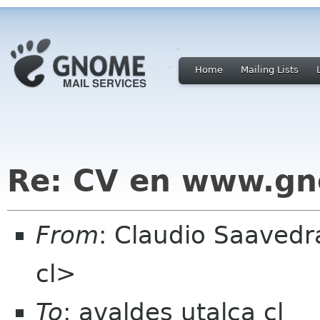
Home
Mailing Lists
Re: CV en www.gn
From
: Claudio Saaved
cl>
To
: avaldes utalca cl