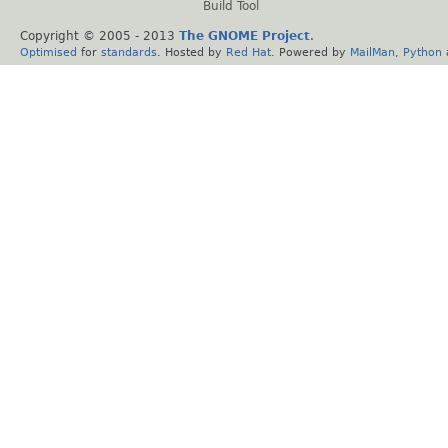
Build Tool
Copyright © 2005 - 2013
The GNOME Project
.
Optimised
for
standards
. Hosted by
Red Hat
. Powered by
MailMan
,
Python