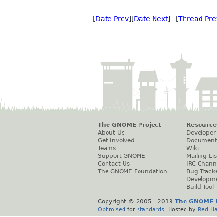
[
Date Prev
][
Date Next
] [
Thread Pre
The GNOME Project
Resource
About Us
Developer
Get Involved
Document
Teams
Wiki
Support GNOME
Mailing Lis
Contact Us
IRC Chann
The GNOME Foundation
Bug Track
Developm
Build Tool
Copyright © 2005 - 2013
The GNOME P
Optimised
for
standards
. Hosted by
Red Ha