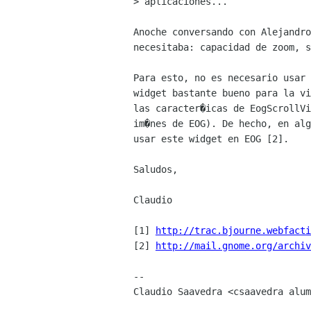
> aplicaciones...

Anoche conversando con Alejandro
necesitaba: capacidad de zoom, s
Para esto, no es necesario usar 
widget bastante bueno para la vi
las caracter�icas de EogScrollVi
im�nes de EOG). De hecho, en alg
usar este widget en EOG [2].

Saludos,

Claudio

[1] 
http://trac.bjourne.webfacti
[2] 
http://mail.gnome.org/archiv
-- 

Claudio Saavedra <csaavedra alum