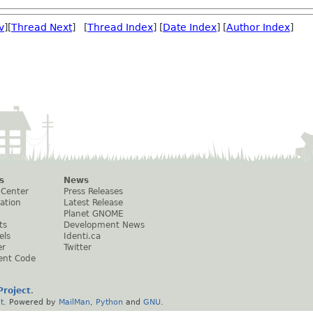
v
][
Thread Next
] [
Thread Index
] [
Date Index
] [
Author Index
]
s
News
 Center
Press Releases
ation
Latest Release
Planet GNOME
ts
Development News
els
Identi.ca
er
Twitter
ent Code
roject
.
t
. Powered by
MailMan
,
Python
and
GNU
.