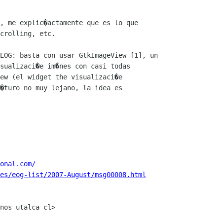
, me explic�actamente que es lo que

crolling, etc. 

EOG: basta con usar GtkImageView [1], un

sualizaci�e im�nes con casi todas

ew (el widget the visualizaci�e

�turo no muy lejano, la idea es

onal.com/
es/eog-list/2007-August/msg00008.html
nos utalca cl>
