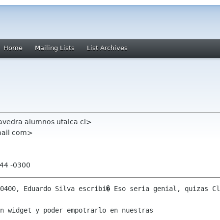
Home
Mailing Lists
List Archives
avedra alumnos utalca cl>
mail com>
:44 -0300
0400, Eduardo Silva escribi� Eso seria genial, quizas Cl
n widget y poder empotrarlo en nuestras
