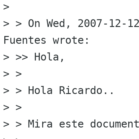
> 

> > On Wed, 2007-12-12
Fuentes wrote:

> >> Hola,

> >

> > Hola Ricardo..

> >

> > Mira este document