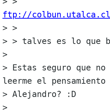
> > 
ftp://colbun.utalca.c

> >

> > talves es lo que b
> 

> Estas seguro que no 
leerme el pensamiento 
> Alejandro? :D

> 
