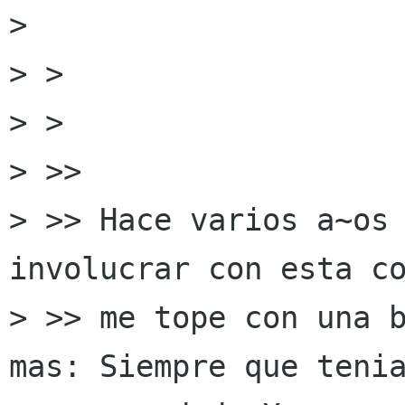
> 

> >

> >

> >>

> >> Hace varios a~os 
involucrar con esta co
> >> me tope con una b
mas: Siempre que tenia