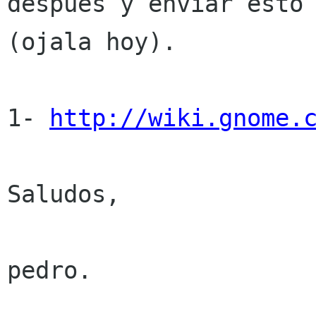
despues y enviar esto 
(ojala hoy). 

1- 
http://wiki.gnome.
Saludos,

pedro.
