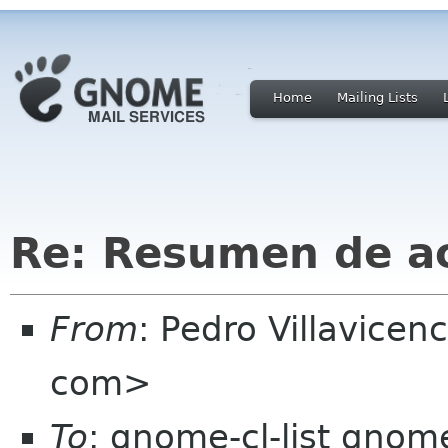
Home
Mailing Lists
Re: Resumen de ac
From
: Pedro Villavicen
com>
To
: gnome-cl-list gnom