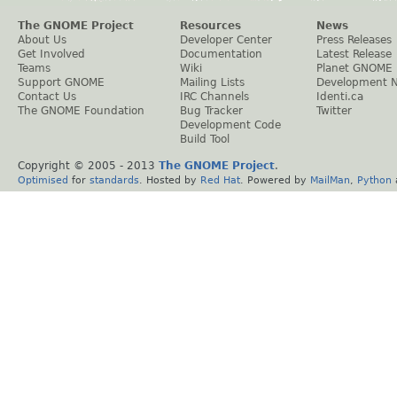
The GNOME Project
Resources
News
About Us
Developer Center
Press Releases
Get Involved
Documentation
Latest Release
Teams
Wiki
Planet GNOME
Support GNOME
Mailing Lists
Development 
Contact Us
IRC Channels
Identi.ca
The GNOME Foundation
Bug Tracker
Twitter
Development Code
Build Tool
Copyright © 2005 - 2013
The GNOME Project
.
Optimised
for
standards
. Hosted by
Red Hat
. Powered by
MailMan
,
Python