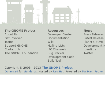
The GNOME Project
Resources
News
About Us
Developer Center
Press Releases
Get Involved
Documentation
Latest Release
Teams
Wiki
Planet GNOME
Support GNOME
Mailing Lists
Development 
Contact Us
IRC Channels
Identi.ca
The GNOME Foundation
Bug Tracker
Twitter
Development Code
Build Tool
Copyright © 2005 - 2013
The GNOME Project
.
Optimised
for
standards
. Hosted by
Red Hat
. Powered by
MailMan
,
Python