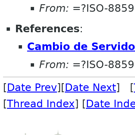
From:
=?ISO-8859
References
:
Cambio de Servido
From:
=?ISO-8859
[
Date Prev
][
Date Next
] [
[
Thread Index
] [
Date Ind