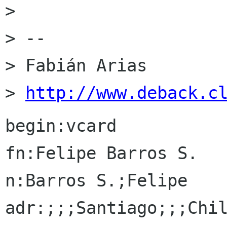
> 

> -- 

> Fabián Arias

> 
http://www.deback.c
begin:vcard

fn:Felipe Barros S.

n:Barros S.;Felipe

adr:;;;Santiago;;;Chil