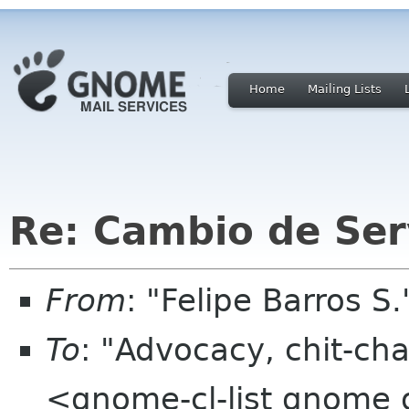
Home
Mailing Lists
Re: Cambio de Ser
From
: "Felipe Barros S.
To
: "Advocacy, chit-cha
<gnome-cl-list gnome 