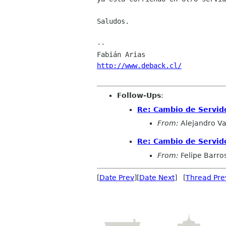
Saludos.

--

http://www.deback.cl/
Follow-Ups
:
Re: Cambio de Servid
From:
Alejandro Va
Re: Cambio de Servid
From:
Felipe Barros
[
Date Prev
][
Date Next
] [
Thread Pre