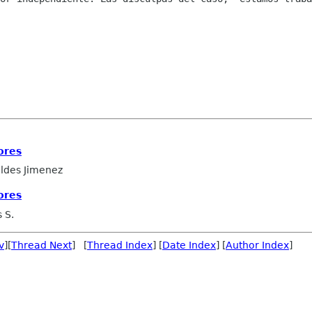
ores
ldes Jimenez
ores
 S.
v
][
Thread Next
] [
Thread Index
] [
Date Index
] [
Author Index
]