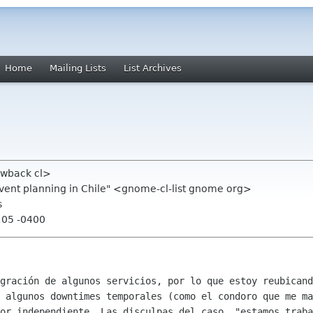
Home
Mailing Lists
List Archives
ewback cl>
event planning in Chile" <gnome-cl-list gnome org>
s
:05 -0400
igración de algunos servicios, por lo que
estoy reubicand
n
algunos downtimes temporales (como el condoro que me m
dor independiente. Las
disculpas del caso, "estamos traba