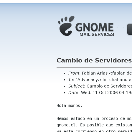
Cambio de Servidores
From
: Fabián Arias <fabian d
To
: "Advocacy, chit-chat and 
Subject
: Cambio de Servidore
Date
: Wed, 11 Oct 2006 04:19
Hola monos.

Hemos estado en un proceso de m
gnome.cl. Es posible que exista
ya esta corriendo en otro servi